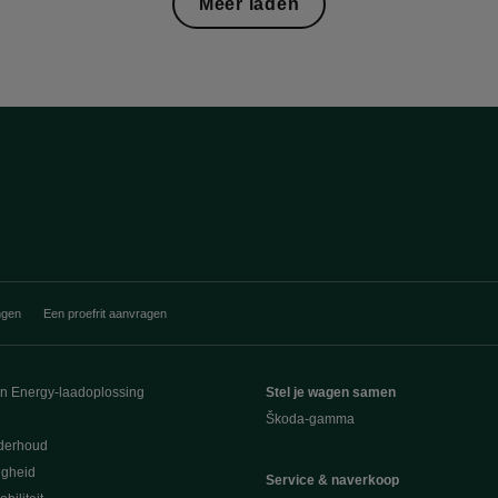
Meer laden
ngen
Een proefrit aanvragen
en Energy-laadoplossing
Stel je wagen samen
Škoda-gamma
derhoud
ligheid
Service & naverkoop