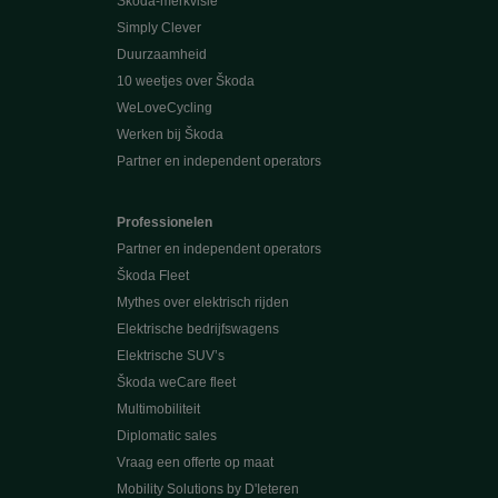
Škoda-merkvisie
Simply Clever
Duurzaamheid
10 weetjes over Škoda
WeLoveCycling
Werken bij Škoda
Partner en independent operators
Professionelen
Partner en independent operators
Škoda Fleet
Mythes over elektrisch rijden
Elektrische bedrijfswagens
Elektrische SUV’s
Škoda weCare fleet
Multimobiliteit
Diplomatic sales
Vraag een offerte op maat
Mobility Solutions by D'Ieteren