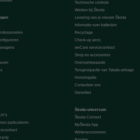
biliteit
Technische controle
Werken bij Škoda
open
Levering van je nieuwe Škoda
Informatie over batterijen
rofessionelen
Recyclage
nfigureren
Check-up airco
swagens
weCare servicecontract
Shop en accessoires
sover
Overnamewaarde
s
Terugroepactie van Takata-airbags
Homologatie
Contacteer ons
Garanties
Škoda-universum
UV’s
Škoda Connect
voor particulieren
MyŠkoda App
cecontract
Winteraccessoires
ranty
Banden