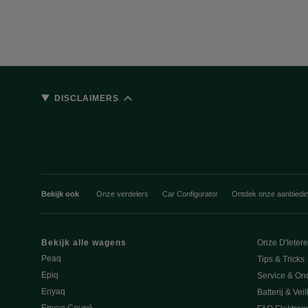
DISCLAIMERS
Bekijk ook
Onze verdelers
Car Configurator
Ontdek onze aanbiedi
Bekijk alle wagens
Onze D'Ieter
Peaq
Tips & Tricks
Epiq
Service & On
Enyaq
Batterij & Vei