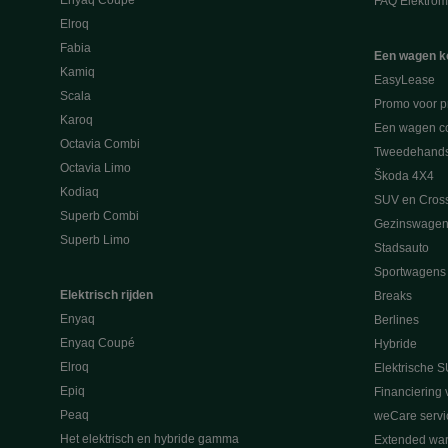
Enyaq Coupé
FAQ Elektromo
Elroq
Fabia
Een wagen k
Kamiq
EasyLease
Scala
Promo voor p
Karoq
Een wagen co
Octavia Combi
Tweedehand
Octavia Limo
Škoda 4X4
Kodiaq
SUV en Cros
Superb Combi
Gezinswagen
Superb Limo
Stadsauto
Sportwagens
Elektrisch rijden
Breaks
Enyaq
Berlines
Enyaq Coupé
Hybride
Elroq
Elektrische S
Epiq
Financiering 
Peaq
weCare servi
Het elektrisch en hybride gamma
Extended war