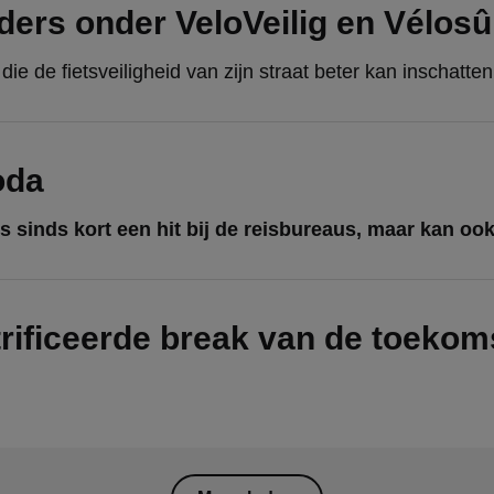
ders onder VeloVeilig en Vélosû
oda
trificeerde break van de toekom