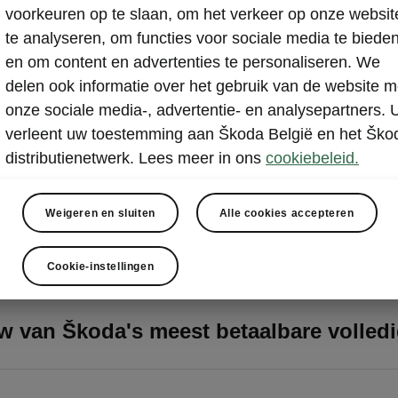
x-pack en Sonos-audiosysteem zorgen voor ongeëvena
voorkeuren op te slaan, om het verkeer op onze websit
rijgen een modeljaarupdate
we technologieën bieden meer veiligheid, connectivitei
te analyseren, om functies voor sociale media te biede
en om content en advertenties te personaliseren. We
tes omvatten nieuwe Simply Clever-elementen, digit
delen ook informatie over het gebruik van de website m
ewaardeerd infotainmentsysteem op basis van klan
onze sociale media-, advertentie- en analysepartners. 
ly Clever: frunk, Vehicle-to-Load (V2L), digitale sl
verleent uw toestemming aan Škoda België en het Ško
en met één pedaal en verbeterde rijhulpsystemen vo
intelligente gemoedsrust
distributienetwerk. Lees meer in ons
cookiebeleid.
Weigeren en sluiten
Alle cookies accepteren
Cookie-instellingen
rossover
w van Škoda's meest betaalbare volledi
leslav/Kortenberg, 9 februari 2026