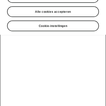
Alle cookies accepteren
Cookie-instellingen
Škoda Superb – Veiligheid
Rijhulpsystemen
De geavanceerde rijhulpsystemen van de
Superb houden het niet alleen veilig voor jou
en je passagiers, maar ook voor voetgangers,
fietsers en andere weggebruikers. Je kunt altijd
vertrouwen op deze systemen, in druk