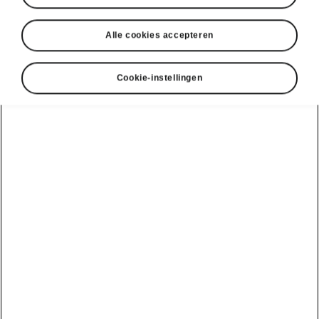
Alle cookies accepteren
Cookie-instellingen
Škoda Kamiq veiligheidssystemen
Front Assist met predictieve
voetgangerdetectie
Front Assist is een
veiligheidssysteem dat
waarschuwt voor dreigende aanrijdingen.
Wanneer een aanrijding onvermijdelijk wordt,