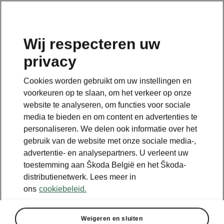
NL
Wij respecteren uw
privacy
TERUG NAAR MODELLEN
Cookies worden gebruikt om uw instellingen en
voorkeuren op te slaan, om het verkeer op onze
Fabia II - Handleidingen
website te analyseren, om functies voor sociale
media te bieden en om content en advertenties te
personaliseren. We delen ook informatie over het
Parameters zoeken
gebruik van de website met onze sociale media-,
advertentie- en analysepartners. U verleent uw
Productie periode
toestemming aan Škoda België en het Škoda-
2014/11
distributienetwerk. Lees meer in
ons
cookiebeleid.
Weigeren en sluiten
Taal