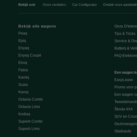
Bekijk ook
Onze verdelers
Car Configurator
Ontdek onze aanbiedi
Bekijk alle wagens
Onze D'Ieter
Peaq
Tips & Tricks
Epiq
Service & On
Enyaq
Batterij & Vei
Enyaq Coupé
FAQ Elektromo
Elroq
Fabia
Een wagen k
Kamiq
EasyLease
Scala
Promo voor p
Karoq
Een wagen co
Octavia Combi
Tweedehand
Octavia Limo
Škoda 4X4
Kodiaq
SUV en Cros
Superb Combi
Gezinswagen
Superb Limo
Stadsauto