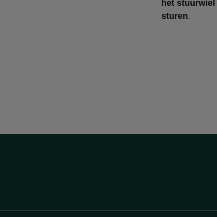
het stuurwiel
sturen
.