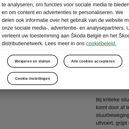
Avoidan
te analyseren, om functies voor sociale media te biede
en om content en advertenties te personaliseren. We
Front Assist i
delen ook informatie over het gebruik van de website m
waarschuwt v
onze sociale media-, advertentie- en analysepartners. 
een aanrijding
verleent uw toestemming aan Škoda België en het Ško
de wagen af
o
distributienetwerk. Lees meer in ons
cookiebeleid.
beperken. Het
voetganger of
Weigeren en sluiten
Alle cookies accepteren
Het systeem d
in dezelfde ri
Cookie-instellingen
gebruikt het 
als voor voorli
Bij kritieke si
komt door af 
stuurbeweging
uitvoert, grijp