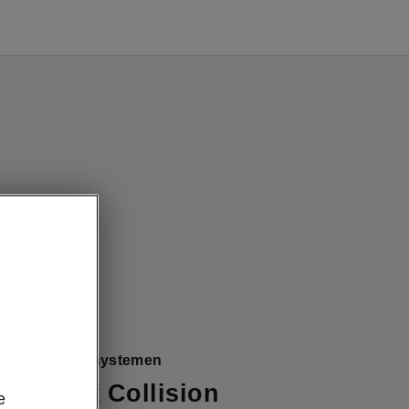
– Veiligheidssystemen
sist met Collision
e