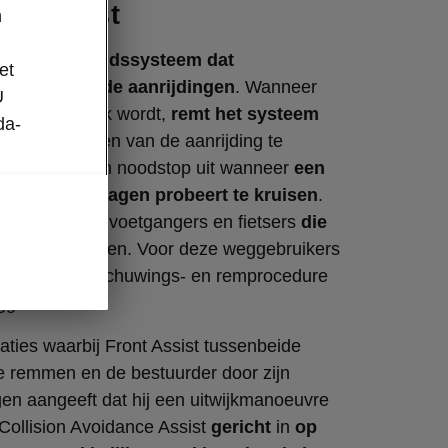
ce Assist
n
s een
veiligheidssysteem dat
et
oor dreigende aanrijdingen
. Wanneer
U
 onvermijdelijk wordt,
remt het systeem
da-
m de gevolgen van de aanrijding te
 voert ook een noodstop uit wanneer
een
 fietser de wagen probeert te kruisen
.
etecteert ook voetgangers en fietsers
die
chting
bewegen. Voor deze weggebruikers
dezelfde waarschuwings- en remprocedure
ggers.
tuaties waarbij Front Assist tussenbeide
te remmen en de bestuurder door zijn
en aangeeft dat hij een uitwijkmanoeuvre
t Collision Avoidance Assist
gericht
in
op