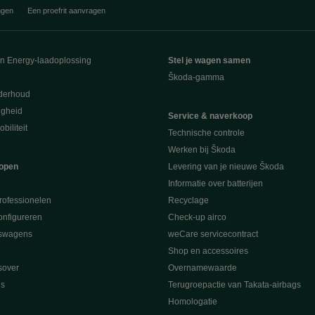
ngen
Een proefrit aanvragen
en Energy-laadoplossing
Stel je wagen samen
Škoda-gamma
derhoud
ligheid
Service & naverkoop
biliteit
Technische controle
Werken bij Škoda
open
Levering van je nieuwe Škoda
Informatie over batterijen
rofessionelen
Recyclage
nfigureren
Check-up airco
swagens
weCare servicecontract
Shop en accessoires
sover
Overnamewaarde
s
Terugroepactie van Takata-airbags
Homologatie