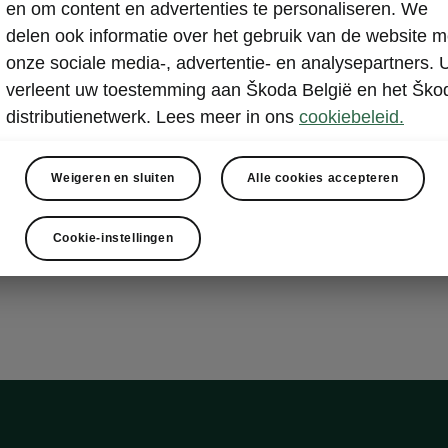
ply Clever Family
en om content en advertenties te personaliseren. We
delen ook informatie over het gebruik van de website m
onze sociale media-, advertentie- en analysepartners. 
verleent uw toestemming aan Škoda België en het Ško
neschermen voor de achterzijruiten
distributienetwerk. Lees meer in ons
cookiebeleid.
andbescherming
bakje
ouder
Weigeren en sluiten
Alle cookies accepteren
ingse airbags achteraan
vak in de achterste tunnel
Cookie-instellingen