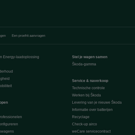
ngen
Een proefrit aanvragen
en Energy-laadoplossing
Stel je wagen samen
Škoda-gamma
derhoud
ligheid
Service & naverkoop
biliteit
Technische controle
Werken bij Škoda
open
Levering van je nieuwe Škoda
Informatie over batterijen
rofessionelen
Recyclage
nfigureren
Check-up airco
swagens
weCare servicecontract