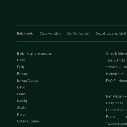
Bekijk ook
Onze verdelers
Car Configurator
Ontdek onze aanbiedi
Bekijk alle wagens
Onze D'Ieter
Peaq
Tips & Tricks
Epiq
Service & On
Enyaq
Batterij & Vei
Enyaq Coupé
FAQ Elektromo
Elroq
Fabia
Een wagen k
Kamiq
EasyLease
Scala
Promo voor p
Karoq
Een wagen co
Octavia Combi
Tweedehand