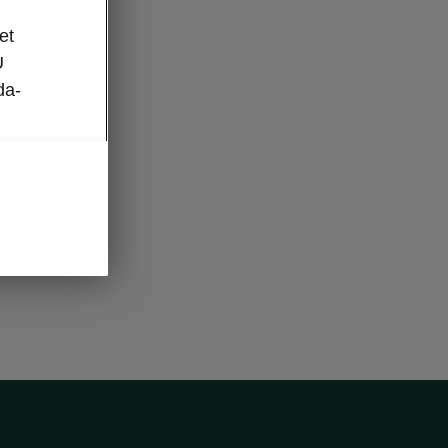
et
U
da-