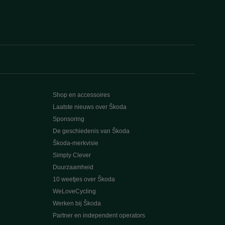
Shop en accessoires
Laatste nieuws over Škoda
Sponsoring
De geschiedenis van Škoda
Škoda-merkvisie
Simply Clever
Duurzaamheid
10 weetjes over Škoda
WeLoveCycling
Werken bij Škoda
Partner en independent operators