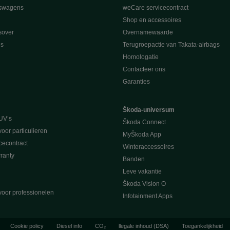
swagens
weCare servicecontract
Shop en accessoires
sover
Overnamewaarde
s
Terugroepactie van Takata-airbags
Homologatie
Contacteer ons
Garanties
Škoda-universum
UV’s
Škoda Connect
voor particulieren
MyŠkoda App
cecontract
Winteraccessoires
ranty
Banden
Leve vakantie
Škoda Vision O
voor professionelen
Infotainment Apps
Cookie policy
Diesel info
CO₂
llegale inhoud (DSA)
Toegankelijkheid