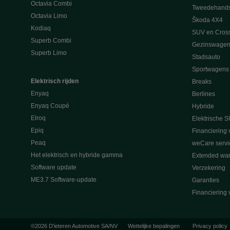
Octavia Combi
Tweedehand
Octavia Limo
Škoda 4X4
Kodiaq
SUV en Cros
Superb Combi
Gezinswagen
Superb Limo
Stadsauto
Sportwagens
Elektrisch rijden
Breaks
Enyaq
Berlines
Enyaq Coupé
Hybride
Elroq
Elektrische S
Epiq
Financiering 
Peaq
weCare servi
Het elektrisch en hybride gamma
Extended war
Software update
Verzekering
ME3.7 Software-update
Garanties
Financiering 
©2026 D'ieteren Automotive SA/NV
Wettelijke bepalingen
Privacy policy