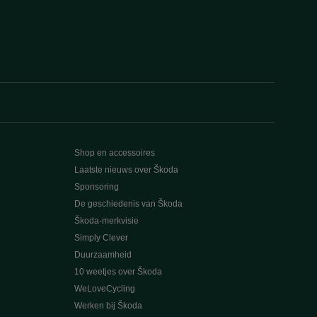
Shop en accessoires
Laatste nieuws over Škoda
Sponsoring
De geschiedenis van Škoda
Škoda-merkvisie
Simply Clever
Duurzaamheid
10 weetjes over Škoda
WeLoveCycling
Werken bij Škoda