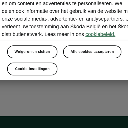
venience Plus
en om content en advertenties te personaliseren. We
delen ook informatie over het gebruik van de website m
onze sociale media-, advertentie- en analysepartners. 
 Advanced
verleent uw toestemming aan Škoda België en het Ško
distributienetwerk. Lees meer in ons
cookiebeleid.
sch bediende kofferklep met Virtual Pedal
verlichting in het kofferpaneel – 2 lampen
Weigeren en sluiten
Alle cookies accepteren
isch verstelbare bestuurdersstoel en voorste passagiersst
besparend reservewiel
Cookie-instellingen
n Sound System