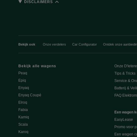
DISCLAIMERS
Bekijk ook
Onze verdelers
Car Configurator
Ontdek onze aanbiedi
Bekijk alle wagens
Onze D'Ieter
Peaq
Tips & Tricks
Epiq
Service & On
Enyaq
Batterij & Vei
Enyaq Coupé
FAQ Elektromo
Elroq
Fabia
Een wagen k
Kamiq
EasyLease
Scala
Promo voor p
Karoq
Een wagen co