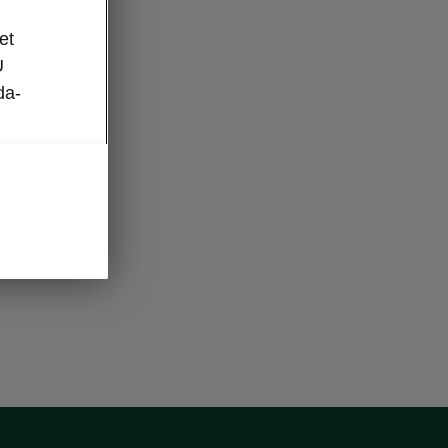
et
U
da-
oel