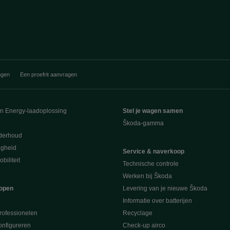
ngen
Een proefrit aanvragen
en Energy-laadoplossing
Stel je wagen samen
Škoda-gamma
derhoud
ligheid
Service & naverkoop
biliteit
Technische controle
Werken bij Škoda
open
Levering van je nieuwe Škoda
Informatie over batterijen
rofessionelen
Recyclage
nfigureren
Check-up airco