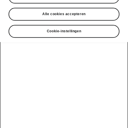
• Inklapbare trekhaak
• Alarm
Alle cookies accepteren
• SunSet + akoestische ruiten + akoestische
materialen
Cookie-instellingen
• Scheidingsnet
• Universele oplaadkabel
• UDC Optic Pack