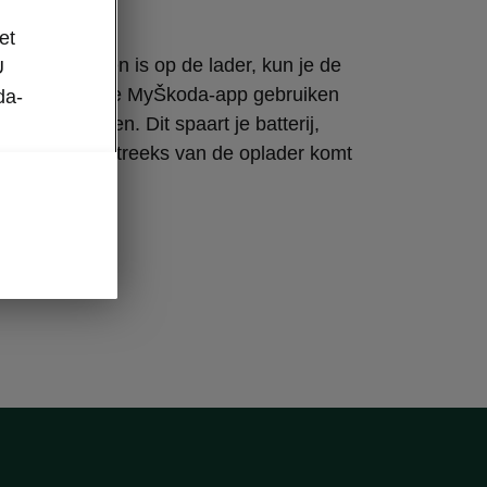
et
o aangesloten is op de lader, kun je de
U
ngsfunctie in de MyŠkoda-app gebruiken
da-
r te verwarmen. Dit spaart je batterij,
stroom rechtstreeks van de oplader komt
batterij zelf.