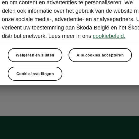
en om content en advertenties te personaliseren. We
opladen
delen ook informatie over het gebruik van de website m
Wanneer je aut
onze sociale media-, advertentie- en analysepartners. 
klimaatregeli
verleent uw toestemming aan Škoda België en het Ško
om het interieu
distributienetwerk. Lees meer in ons
cookiebeleid.
aangezien de 
en niet van de 
Weigeren en sluiten
Alle cookies accepteren
MyŠkoda
Cookie-instellingen