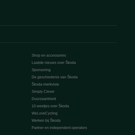
Shop en accessoires
Laatste nieuws over Škoda
Sponsoring
De geschiedenis van Škoda
Škoda-merkvisie
Simply Clever
Duurzaamheid
10 weetjes over Škoda
WeLoveCycling
Werken bij Škoda
Partner en independent operators