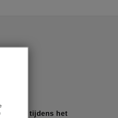
e
je auto tijdens het
n