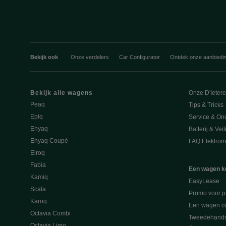
Bekijk ook
Onze verdelers
Car Configurator
Ontdek onze aanbiedi
Bekijk alle wagens
Onze D'Ieter
Peaq
Tips & Tricks
Epiq
Service & On
Enyaq
Batterij & Vei
Enyaq Coupé
FAQ Elektromo
Elroq
Fabia
Een wagen k
Kamiq
EasyLease
Scala
Promo voor p
Karoq
Een wagen co
Octavia Combi
Tweedehand
Octavia Limo