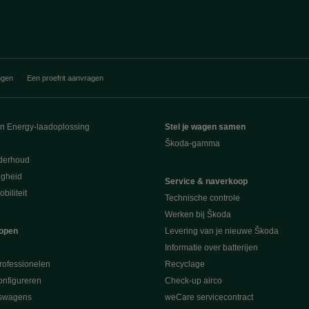
ngen
Een proefrit aanvragen
en Energy-laadoplossing
Stel je wagen samen
Škoda-gamma
derhoud
ligheid
Service & naverkoop
biliteit
Technische controle
Werken bij Škoda
open
Levering van je nieuwe Škoda
Informatie over batterijen
rofessionelen
Recyclage
nfigureren
Check-up airco
swagens
weCare servicecontract