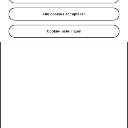
Alle cookies accepteren
Cookie-instellingen
ME3.7 Software-update
Data van Powerpass Map
geïntegreerd in de navigatie*
Gedetailleerde informatie over
laadstations vind je nu rechtstreeks in het
navigatiesysteem van je auto.