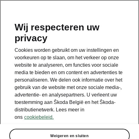
NL
Wij respecteren uw
privacy
Terug naar de hoofdpagina
Cookies worden gebruikt om uw instellingen en
Terug
voorkeuren op te slaan, om het verkeer op onze
website te analyseren, om functies voor sociale
media te bieden en om content en advertenties te
personaliseren. We delen ook informatie over het
gebruik van de website met onze sociale media-,
advertentie- en analysepartners. U verleent uw
toestemming aan Škoda België en het Škoda-
distributienetwerk. Lees meer in
ons
cookiebeleid.
Climate
Weigeren en sluiten
• Verwarmde voor- en achterstoelen