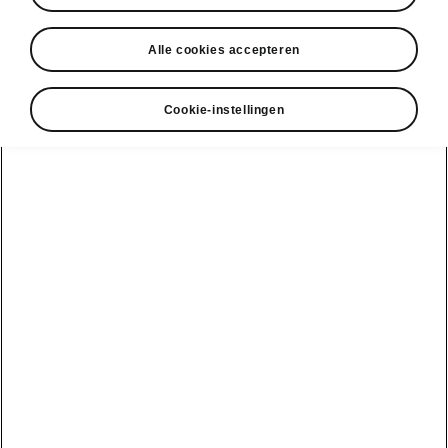
• Verwarmbaar stuur
• Voorruitverwarming
Alle cookies accepteren
• Verwarmde sproeikoppen
Cookie-instellingen
DISCLAIMERS
Bekijk ook
Onze verdelers
Car Configurator