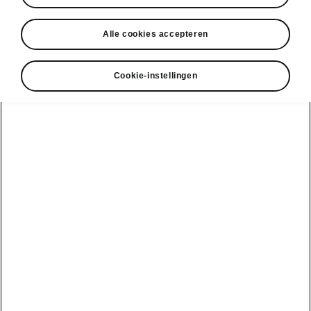
• Navigatie
• Displayreiniger
Alle cookies accepteren
Cookie-instellingen
DISCLAIMERS
Bekijk ook
Onze verdelers
Car Configurator