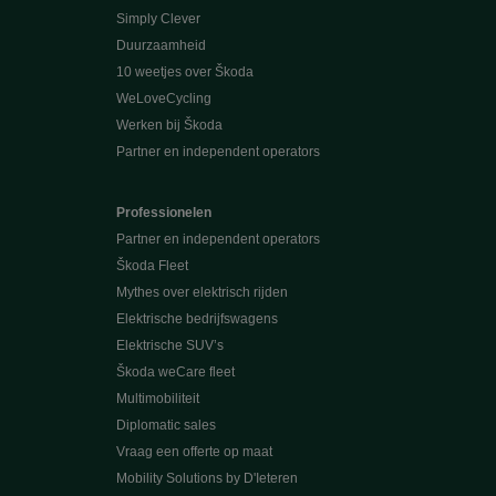
Simply Clever
Duurzaamheid
10 weetjes over Škoda
WeLoveCycling
Werken bij Škoda
Partner en independent operators
Professionelen
Partner en independent operators
Škoda Fleet
Mythes over elektrisch rijden
Elektrische bedrijfswagens
Elektrische SUV’s
Škoda weCare fleet
Multimobiliteit
Diplomatic sales
Vraag een offerte op maat
Mobility Solutions by D'Ieteren