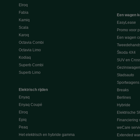
Elroq
Fabia
Een wagen k
Kamiq
EasyLease
Scala
Promo voor p
Karoq
Een wagen co
Octavia Combi
Tweedehand
Octavia Limo
Škoda 4X4
Kodiaq
SUV en Cros
Superb Combi
Gezinswagen
Superb Limo
Stadsauto
Sportwagens
Elektrisch rijden
Breaks
Enyaq
Berlines
Enyaq Coupé
Hybride
Elroq
Elektrische S
Epiq
Financiering 
Peaq
weCare servi
Het elektrisch en hybride gamma
Extended war