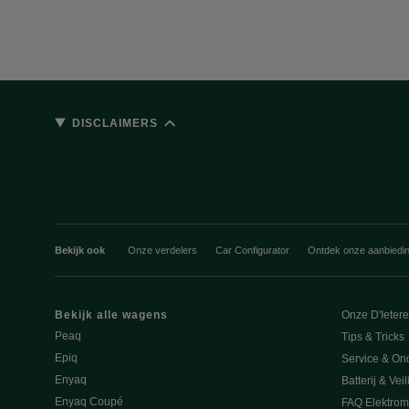
DISCLAIMERS
Bekijk ook
Onze verdelers
Car Configurator
Ontdek onze aanbiedi
Bekijk alle wagens
Onze D'Ieter
Peaq
Tips & Tricks
Epiq
Service & On
Enyaq
Batterij & Vei
Enyaq Coupé
FAQ Elektromo