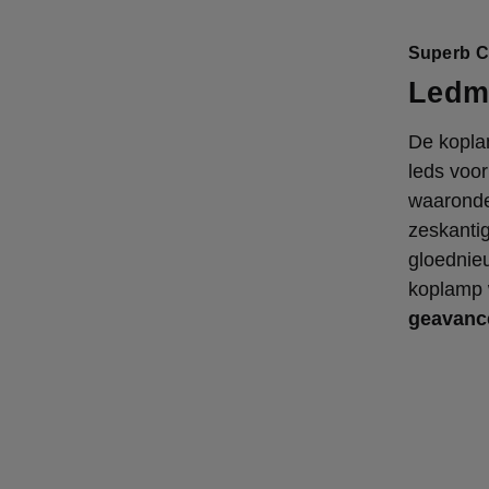
Superb C
Ledm
De kopla
leds voor
waaronde
zeskanti
gloednieu
koplamp w
geavance