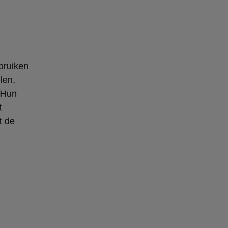
bruiken
len,
 Hun
t
t de