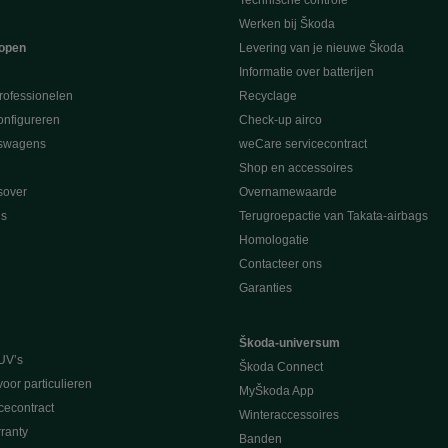
Technische controle
Werken bij Škoda
open
Levering van je nieuwe Škoda
Informatie over batterijen
rofessionelen
Recyclage
nfigureren
Check-up airco
swagens
weCare servicecontract
Shop en accessoires
sover
Overnamewaarde
s
Terugroepactie van Takata-airbags
Homologatie
Contacteer ons
Garanties
Škoda-universum
UV’s
Škoda Connect
voor particulieren
MyŠkoda App
cecontract
Winteraccessoires
ranty
Banden