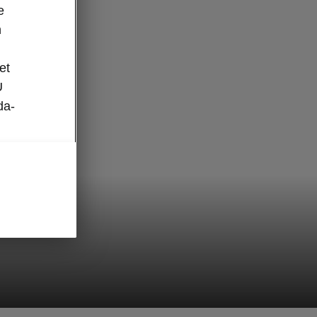
e
n
et
U
da-