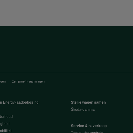
ngen
Een proefrit aanvragen
en Energy-laadoplossing
Stel je wagen samen
Škoda-gamma
derhoud
ligheid
Service & naverkoop
biliteit