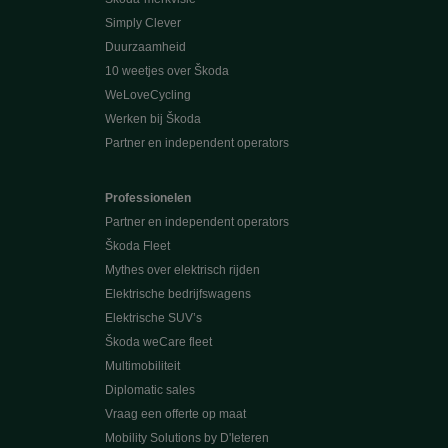
Simply Clever
Duurzaamheid
10 weetjes over Škoda
WeLoveCycling
Werken bij Škoda
Partner en independent operators
Professionelen
Partner en independent operators
Škoda Fleet
Mythes over elektrisch rijden
Elektrische bedrijfswagens
Elektrische SUV’s
Škoda weCare fleet
Multimobiliteit
Diplomatic sales
Vraag een offerte op maat
Mobility Solutions by D'Ieteren