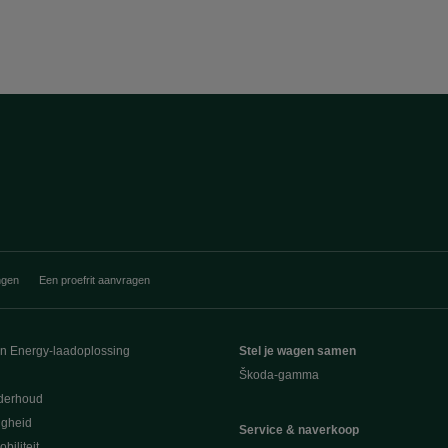
ngen
Een proefrit aanvragen
en Energy-laadoplossing
Stel je wagen samen
Škoda-gamma
derhoud
ligheid
Service & naverkoop
biliteit