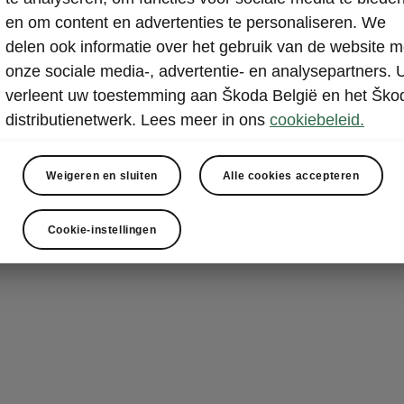
en om content en advertenties te personaliseren. We
Met Intelligen
delen ook informatie over het gebruik van de website m
parkeren in ee
onze sociale media-, advertentie- en analysepartners. 
voertuigen. E
verleent uw toestemming aan Škoda België en het Ško
parkeerplaat
distributienetwerk. Lees meer in ons
cookiebeleid.
stuurwiel, de 
(vooruit of ac
voetgangers en
Weigeren en sluiten
Alle cookies accepteren
Cookie-instellingen