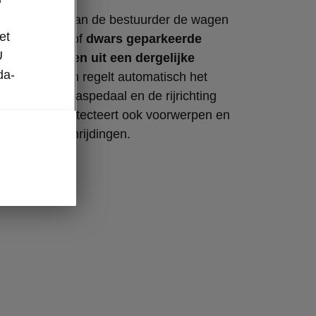
t Park Assist kan de bestuurder de wagen
et
n rij
parallel
of
dwars geparkeerde
U
n ook
wegrijden uit een dergelijke
da-
s
. Het systeem regelt automatisch het
remmen, het gaspedaal en de rijrichting
hteruit). Het detecteert ook voorwerpen en
 vermijdt aanrijdingen.