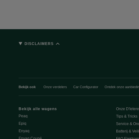
DISCLAIMERS
Bekijk ook
Onze verdelers
Car Configurator
Ontdek onze aanbiedi
Bekijk alle wagens
Onze D'Ieter
Peaq
Tips & Tricks
Epiq
Service & On
Enyaq
Batterij & Vei
Enyaq Coupé
FAQ Elektromo