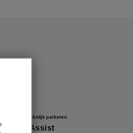
L&K – Gemakkelijk parkeren
e
ent Park Assist
n