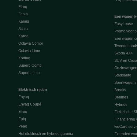
Elroq
Fabia
Een wagen k
Kamiq
EasyLease
Scala
Promo voor p
Karoq
Een wagen co
Octavia Combi
Tweedehand
Octavia Limo
Škoda 4X4
Kodiaq
SUV en Cros
Superb Combi
Gezinswagen
Superb Limo
Stadsauto
Sportwagens
Elektrisch rijden
Breaks
Enyaq
Berlines
Enyaq Coupé
Hybride
Elroq
Elektrische S
Epiq
Financiering 
Peaq
weCare servi
Het elektrisch en hybride gamma
Extended war