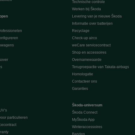
Technische controle
Werken bij Škoda
open
Levering van je nieuwe Škoda
Informatie over batterijen
rofessionelen
Recyclage
nfigureren
Check-up airco
swagens
weCare servicecontract
Shop en accessoires
sover
Overnamewaarde
s
Terugroepactie van Takata-airbags
Homologatie
Contacteer ons
Garanties
Škoda-universum
UV’s
Škoda Connect
voor particulieren
MyŠkoda App
cecontract
Winteraccessoires
ranty
Banden