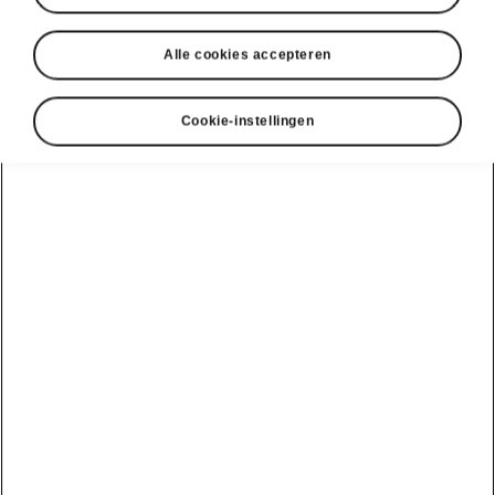
Alle cookies accepteren
Cookie-instellingen
Superb Combi L&K connectiviteit
Hypermoderne
infotainmentsystemen
De Superb Combi Laurin & Klement biedt het
hoogste niveau van de infotainmentsystemen,
met het standaard
Škoda Navigation van 13’’
,