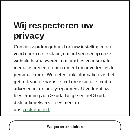
NL
Wij respecteren uw
privacy
Terug naar de hoofdpagina
Cookies worden gebruikt om uw instellingen en
Terug
voorkeuren op te slaan, om het verkeer op onze
website te analyseren, om functies voor sociale
media te bieden en om content en advertenties te
personaliseren. We delen ook informatie over het
gebruik van de website met onze sociale media-,
advertentie- en analysepartners. U verleent uw
toestemming aan Škoda België en het Škoda-
distributienetwerk. Lees meer in
ons
cookiebeleid.
Acoustic
Weigeren en sluiten
• Akoestische zijruiten voor- en achteraan