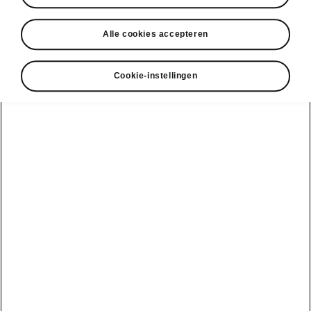
• Extra geluiddempende eigenschappen
Alle cookies accepteren
Cookie-instellingen
DISCLAIMERS
Bekijk ook
Onze verdelers
Car Configurator
Ontdek onze aanbiedingen