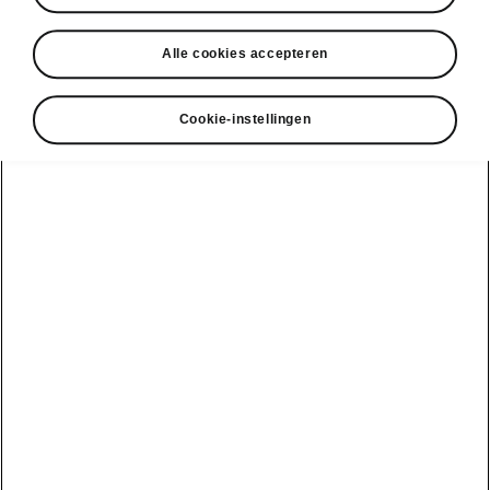
• Verwarmde achterstoelen
Alle cookies accepteren
Cookie-instellingen
DISCLAIMERS
Bekijk ook
Onze verdelers
Car Configurator
Ontdek onze aanbiedingen