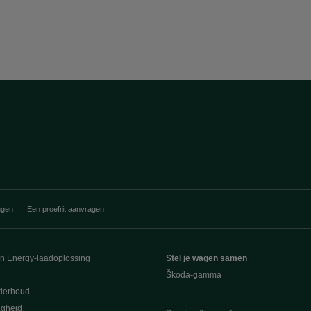
ngen
Een proefrit aanvragen
en Energy-laadoplossing
Stel je wagen samen
Škoda-gamma
derhoud
ligheid