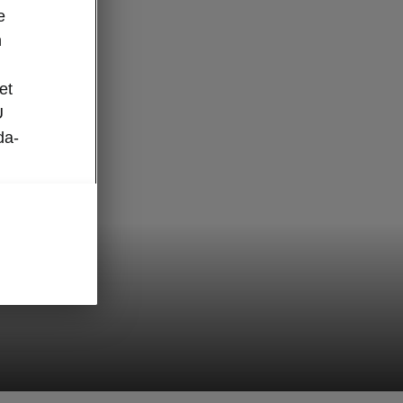
e
n
et
U
da-