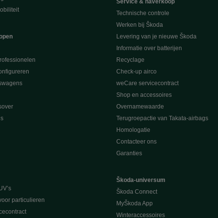
Service & naverkoop
biliteit
Technische controle
Werken bij Škoda
open
Levering van je nieuwe Škoda
Informatie over batterijen
rofessionelen
Recyclage
nfigureren
Check-up airco
swagens
weCare servicecontract
Shop en accessoires
sover
Overnamewaarde
s
Terugroepactie van Takata-airbags
Homologatie
Contacteer ons
Garanties
Škoda-universum
UV’s
Škoda Connect
voor particulieren
MyŠkoda App
cecontract
Winteraccessoires