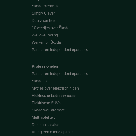
Škoda-merkvisie
Simply Clever
Duurzaamheid
10 weetjes over Škoda
WeLoveCycling
Werken bij Škoda
Partner en independent operators
Professionelen
Partner en independent operators
Škoda Fleet
Mythes over elektrisch rijden
Elektrische bedrijfswagens
Elektrische SUV’s
Škoda weCare fleet
Multimobiliteit
Diplomatic sales
Vraag een offerte op maat