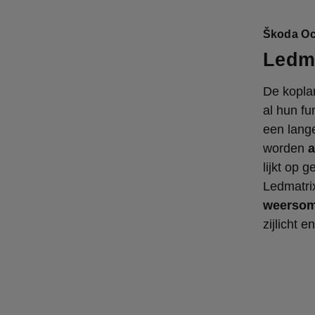
Škoda Oct
Ledm
De kopla
al hun fu
een lang
worden
a
lijkt op 
Ledmatri
weersom
zijlicht e