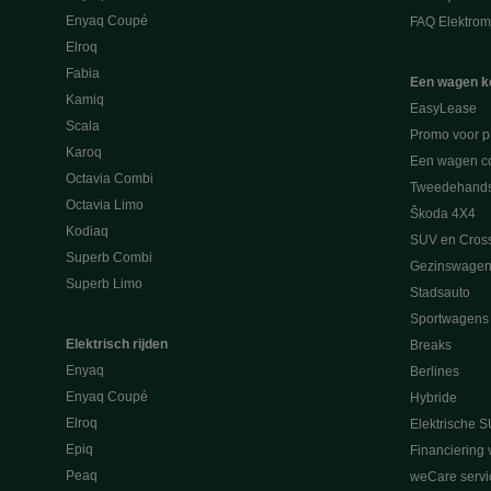
Enyaq Coupé
FAQ Elektromo
Elroq
Fabia
Een wagen k
Kamiq
EasyLease
Scala
Promo voor p
Karoq
Een wagen co
Octavia Combi
Tweedehand
Octavia Limo
Škoda 4X4
Kodiaq
SUV en Cros
Superb Combi
Gezinswagen
Superb Limo
Stadsauto
Sportwagens
Elektrisch rijden
Breaks
Enyaq
Berlines
Enyaq Coupé
Hybride
Elroq
Elektrische S
Epiq
Financiering 
Peaq
weCare servi