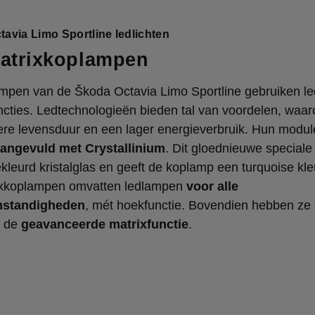
avia Limo Sportline ledlichten
atrixkoplampen
mpen van de Škoda Octavia Limo Sportline gebruiken le
ncties. Ledtechnologieën bieden tal van voordelen, waa
ere levensduur en een lager energieverbruik. Hun modul
angevuld met Crystallinium
. Dit gloednieuwe speciale
gekleurd kristalglas en geeft de koplamp een turquoise kle
xkoplampen omvatten ledlampen
voor alle
standigheden
, mét hoekfunctie. Bovendien hebben ze
n de
geavanceerde matrixfunctie
.