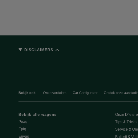
DISCLAIMERS
Bekijk ook
Onze verdelers
Car Configurator
Ontdek onze aanbiedi
Bekijk alle wagens
Onze D'Ieter
Peaq
Tips & Tricks
Epiq
Service & On
Enyaq
Batterij & Vei