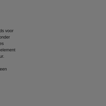
ds voor
ronder
es
 element
ur.
 een