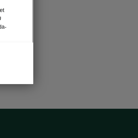
et
U
da-