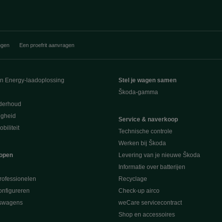
ngen
Een proefrit aanvragen
en Energy-laadoplossing
Stel je wagen samen
Škoda-gamma
derhoud
ligheid
Service & naverkoop
biliteit
Technische controle
Werken bij Škoda
open
Levering van je nieuwe Škoda
Informatie over batterijen
rofessionelen
Recyclage
nfigureren
Check-up airco
swagens
weCare servicecontract
Shop en accessoires