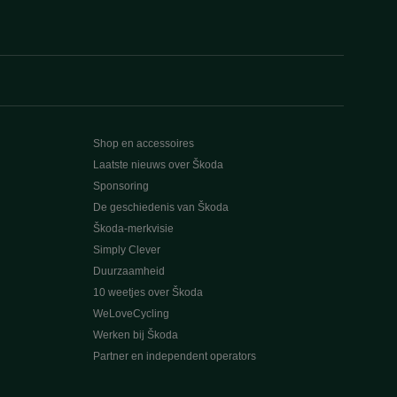
Shop en accessoires
Laatste nieuws over Škoda
Sponsoring
De geschiedenis van Škoda
Škoda-merkvisie
Simply Clever
Duurzaamheid
10 weetjes over Škoda
WeLoveCycling
Werken bij Škoda
Partner en independent operators