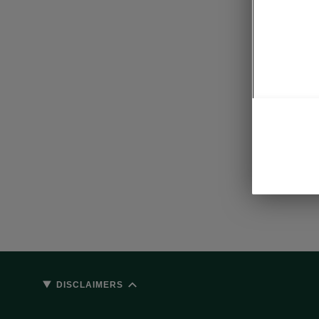
Com
• Elektri
• KESSY
• Alarm
• Elektro
• Ledach
DISCLAIMERS