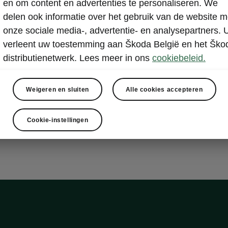
fort
en om content en advertenties te personaliseren. We
delen ook informatie over het gebruik van de website m
onze sociale media-, advertentie- en analysepartners. 
verleent uw toestemming aan Škoda België en het Ško
sch bediende kofferklep met Virtual Pedal
distributienetwerk. Lees meer in ons
cookiebeleid.
 Advanced
nisch kinderslot
Weigeren en sluiten
Alle cookies accepteren
terlichten met geanimeerde richtingaanwijzers
Cookie-instellingen