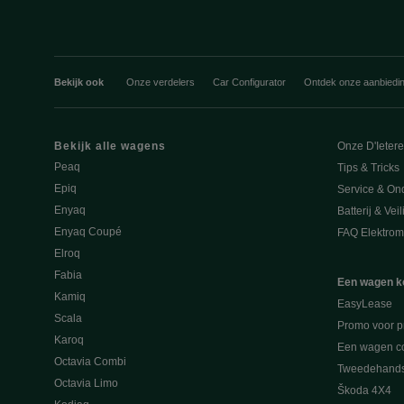
Bekijk ook
Onze verdelers
Car Configurator
Ontdek onze aanbiedi
Bekijk alle wagens
Onze D'Ieter
Peaq
Tips & Tricks
Epiq
Service & On
Enyaq
Batterij & Vei
Enyaq Coupé
FAQ Elektromo
Elroq
Fabia
Een wagen k
Kamiq
EasyLease
Scala
Promo voor p
Karoq
Een wagen co
Octavia Combi
Tweedehand
Octavia Limo
Škoda 4X4