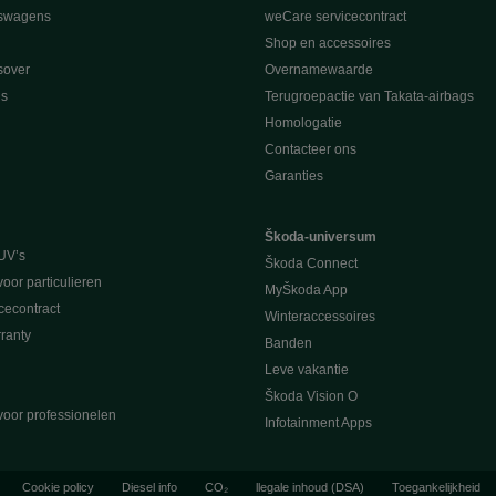
swagens
weCare servicecontract
Shop en accessoires
sover
Overnamewaarde
s
Terugroepactie van Takata-airbags
Homologatie
Contacteer ons
Garanties
Škoda-universum
UV’s
Škoda Connect
voor particulieren
MyŠkoda App
cecontract
Winteraccessoires
ranty
Banden
Leve vakantie
Škoda Vision O
voor professionelen
Infotainment Apps
Cookie policy
Diesel info
CO₂
llegale inhoud (DSA)
Toegankelijkheid