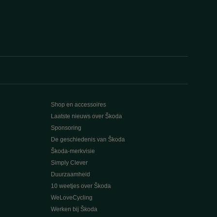
Shop en accessoires
Laatste nieuws over Škoda
Sponsoring
De geschiedenis van Škoda
Škoda-merkvisie
Simply Clever
Duurzaamheid
10 weetjes over Škoda
WeLoveCycling
Werken bij Škoda