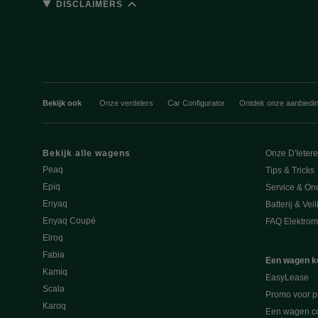
DISCLAIMERS
Bekijk ook
Onze verdelers
Car Configurator
Ontdek onze aanbiedi
Bekijk alle wagens
Onze D'Ieter
Peaq
Tips & Tricks
Epiq
Service & On
Enyaq
Batterij & Vei
Enyaq Coupé
FAQ Elektromo
Elroq
Fabia
Een wagen k
Kamiq
EasyLease
Scala
Promo voor p
Karoq
Een wagen co