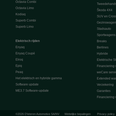
Octavia Combi
Tweedehand
Octavia Limo
Škoda 4X4
Kodiaq
SUV en Cros
Superb Combi
Gezinswagen
Superb Limo
Stadsauto
Sportwagens
Elektrisch rijden
Breaks
Enyaq
Berlines
Enyaq Coupé
Hybride
Elroq
Elektrische S
Epiq
Financiering 
Peaq
weCare servi
Het elektrisch en hybride gamma
Extended war
Software update
Verzekering
ME3.7 Software-update
Garanties
Financiering 
©2026 D'ieteren Automotive SA/NV
Wettelijke bepalingen
Privacy policy