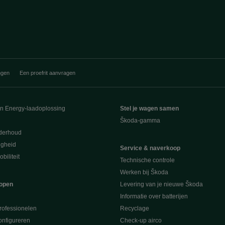
ngen
Een proefrit aanvragen
en Energy-laadoplossing
Stel je wagen samen
Škoda-gamma
derhoud
ligheid
Service & naverkoop
biliteit
Technische controle
Werken bij Škoda
open
Levering van je nieuwe Škoda
Informatie over batterijen
rofessionelen
Recyclage
nfigureren
Check-up airco