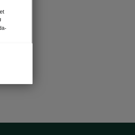
et
U
da-