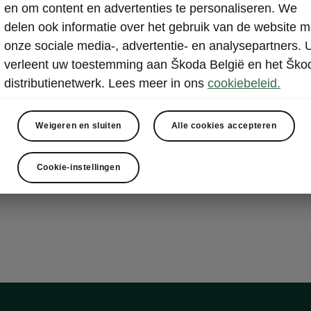
i Plus
en om content en advertenties te personaliseren. We
delen ook informatie over het gebruik van de website m
onze sociale media-, advertentie- en analysepartners. 
vigation
verleent uw toestemming aan Škoda België en het Ško
tual Cockpit
distributienetwerk. Lees meer in ons
cookiebeleid.
pdisplay
Box voorzien van draadloos opladen en koeling (15 W)
Weigeren en sluiten
Alle cookies accepteren
SB-C-snellaadpoorten (45 W)
(15 W) in de achteruitkijkspiegel
Cookie-instellingen
ss SmartLink