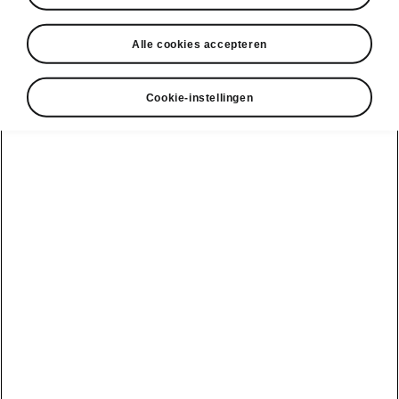
• Side Assist met Exit Warning
• Adaptive Lane Assist
Alle cookies accepteren
• Park Assist 3.0/Intelligent Park Assist
• 13”-Navigation
Cookie-instellingen
• 10”-Virtual Cockpit
DISCLAIMERS
Bekijk ook