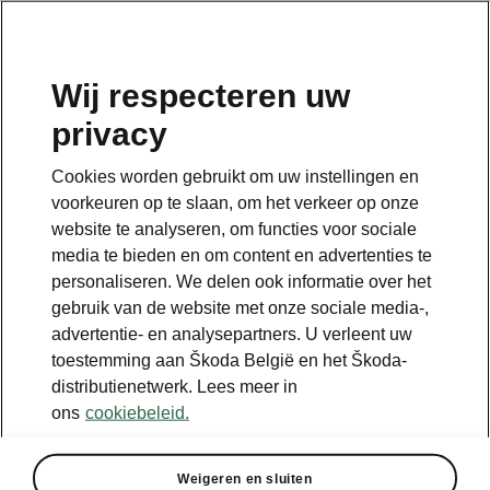
NL
Wij respecteren uw
privacy
Terug naar de hoofdpagina
Cookies worden gebruikt om uw instellingen en
Terug
voorkeuren op te slaan, om het verkeer op onze
website te analyseren, om functies voor sociale
media te bieden en om content en advertenties te
personaliseren. We delen ook informatie over het
gebruik van de website met onze sociale media-,
advertentie- en analysepartners. U verleent uw
toestemming aan Škoda België en het Škoda-
distributienetwerk. Lees meer in
ons
cookiebeleid.
Assisted Drive Plus
Weigeren en sluiten
• Adaptive/Predictive Cruise Control