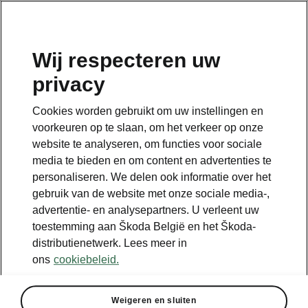
NL
Wij respecteren uw
privacy
Terug naar de hoofdpagina
Cookies worden gebruikt om uw instellingen en
Terug
voorkeuren op te slaan, om het verkeer op onze
website te analyseren, om functies voor sociale
media te bieden en om content en advertenties te
personaliseren. We delen ook informatie over het
gebruik van de website met onze sociale media-,
advertentie- en analysepartners. U verleent uw
toestemming aan Škoda België en het Škoda-
distributienetwerk. Lees meer in
ons
cookiebeleid.
Afzonderlijke opties
Weigeren en sluiten
• Ruimtebesparend reservewiel