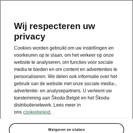
NL
Wij respecteren uw
privacy
Terug naar de hoofdpagina
Cookies worden gebruikt om uw instellingen en
Terug
voorkeuren op te slaan, om het verkeer op onze
website te analyseren, om functies voor sociale
media te bieden en om content en advertenties te
personaliseren. We delen ook informatie over het
gebruik van de website met onze sociale media-,
advertentie- en analysepartners. U verleent uw
toestemming aan Škoda België en het Škoda-
distributienetwerk. Lees meer in
ons
cookiebeleid.
Technology 13"
Weigeren en sluiten
• Škoda Navigation infotainmentsysteem 13”