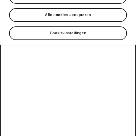
• Navigatie
• Displayreiniger
Alle cookies accepteren
Cookie-instellingen
DISCLAIMERS
Bekijk ook
Onze verdelers
Car Configurator