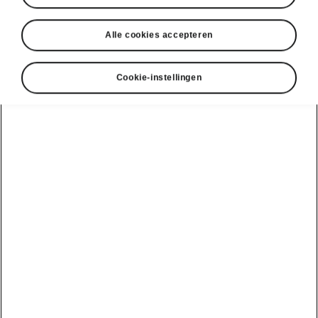
Alle cookies accepteren
Cookie-instellingen
Škoda Kodiaq slimme technologie
Elektrisch bediende
kofferklep met Virtual Pedal
De achterklep van de Škoda Kodiaq kan naar
keuze bediend worden met een knop vanaf de
bestuurdersstoel, met de afstandsbediende