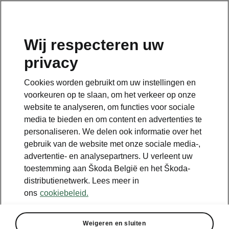
NL
Wij respecteren uw
privacy
Terug naar de hoofdpagina
Cookies worden gebruikt om uw instellingen en
Terug
voorkeuren op te slaan, om het verkeer op onze
website te analyseren, om functies voor sociale
media te bieden en om content en advertenties te
personaliseren. We delen ook informatie over het
gebruik van de website met onze sociale media-,
advertentie- en analysepartners. U verleent uw
toestemming aan Škoda België en het Škoda-
distributienetwerk. Lees meer in
ons
cookiebeleid.
Winter
Weigeren en sluiten
• Verwarmde voor- en achterstoelen