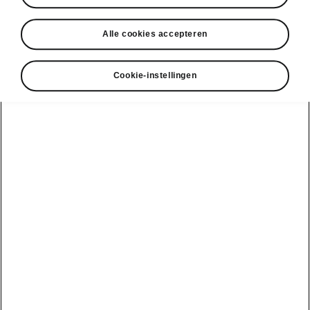
• Verwarmbaar stuur
Alle cookies accepteren
Cookie-instellingen
DISCLAIMERS
Bekijk ook
Onze verdelers
Car Configurator
Ontdek onze aanbiedingen