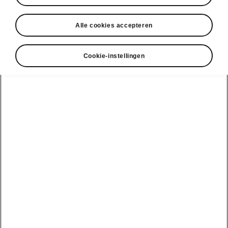
Alle cookies accepteren
Cookie-instellingen
Škoda Enyaq RS flexibele koffer
Variabele koffervloer
De praktische, variabele koffervloer met
opbergruimte onder de vloer helpt je je
kofferruimte netjes te houden. Heb je
accessoires in je wagen die je graag
meeneemt naar elke bestemming, maar zelden