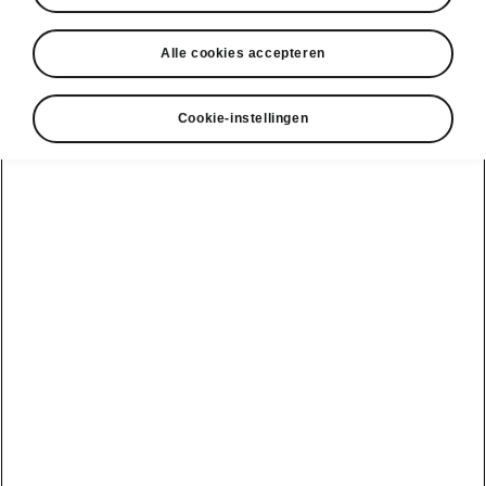
Alle cookies accepteren
Cookie-instellingen
Škoda Enyaq RS connectiviteit
Hypermodern
infotainmentsysteem
Het infotainmentsysteem met kleurenscherm
van 13 duim is de ultieme copiloot tijdens je
avonturen. Het is eenvoudig en intuïtief te