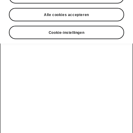
Alle cookies accepteren
Onze D'Ieteren
Shop en
Energy-
accessoires
laadoplossing
Bekijk alle
Stel je wagen
Laatste nieuws
Cookie-instellingen
samen
wagens
Tips & Tricks
over Škoda
Škoda-gamma
Peaq
Service &
Sponsoring
Onderhoud
Epiq
De geschiedenis
Batterij &
van Škoda
Veiligheid
Enyaq
Service &
Škoda-merkvisie
naverkoop
FAQ
Enyaq Coupé
Elektromobiliteit
Simply Clever
Technische
Elroq
controle
Duurzaamheid
Fabia
Werken bij
10 weetjes over
Škoda
Een wagen
Škoda
Kamiq
kopen
Levering van je
WeLoveCycling
nieuwe Škoda
Scala
EasyLease
Werken bij
Informatie over
Karoq
Promo voor
Škoda
batterijen
professionelen
Octavia Combi
Partner en
Recyclage
Een wagen
independent
configureren
Octavia Limo