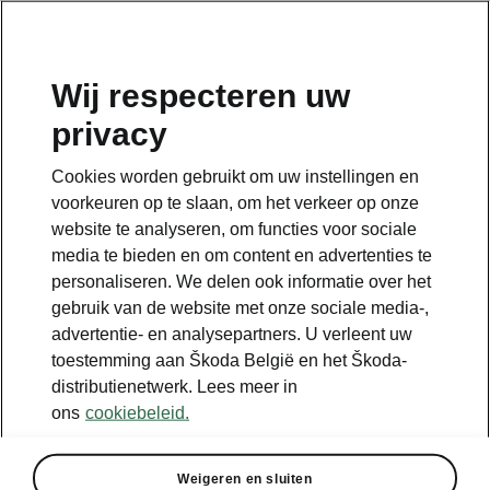
NL
Wij respecteren uw
DISCLAIMERS
privacy
Cookies worden gebruikt om uw instellingen en
voorkeuren op te slaan, om het verkeer op onze
website te analyseren, om functies voor sociale
media te bieden en om content en advertenties te
Bekijk ook
personaliseren. We delen ook informatie over het
Onze verdelers
gebruik van de website met onze sociale media-,
advertentie- en analysepartners. U verleent uw
Car Configurator
toestemming aan Škoda België en het Škoda-
distributienetwerk. Lees meer in
Ontdek onze aanbiedingen
ons
cookiebeleid.
Een proefrit aanvragen
Weigeren en sluiten