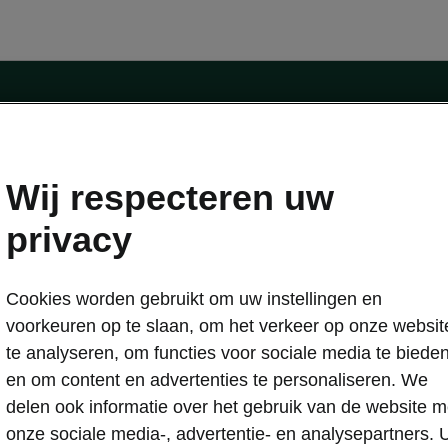
Wij respecteren uw
privacy
ngen
Een proefrit aanvragen
Cookies worden gebruikt om uw instellingen en
en Energy-laadoplossing
Stel je wagen samen
voorkeuren op te slaan, om het verkeer op onze websit
Škoda-gamma
te analyseren, om functies voor sociale media te biede
derhoud
en om content en advertenties te personaliseren. We
ligheid
Service & naverkoop
delen ook informatie over het gebruik van de website m
biliteit
Technische controle
onze sociale media-, advertentie- en analysepartners. 
Werken bij Škoda