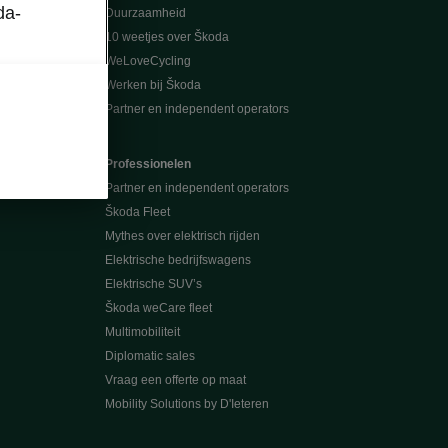
da-
Duurzaamheid
10 weetjes over Škoda
WeLoveCycling
Werken bij Škoda
Partner en independent operators
Professionelen
Partner en independent operators
Škoda Fleet
Mythes over elektrisch rijden
Elektrische bedrijfswagens
Elektrische SUV’s
Škoda weCare fleet
Multimobiliteit
Diplomatic sales
Vraag een offerte op maat
Mobility Solutions by D'Ieteren