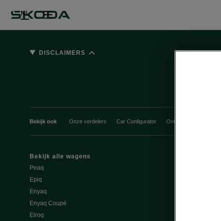
NL
DISCLAIMERS
Bekijk ook
Onze verdelers
Car Configurator
Ontdek onze aanbiedi
Bekijk alle wagens
Onze D'Ieter
Peaq
Tips & Tricks
Epiq
Service & On
Enyaq
Batterij & Vei
Enyaq Coupé
FAQ Elektromo
Elroq