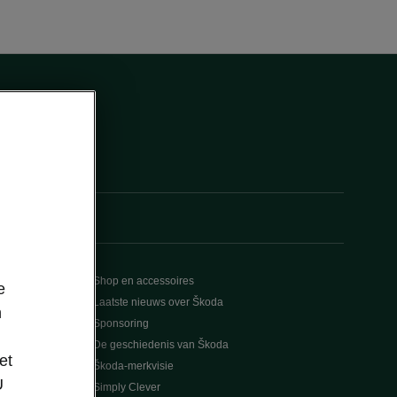
Shop en accessoires
e
Laatste nieuws over Škoda
n
Sponsoring
De geschiedenis van Škoda
et
Škoda-merkvisie
U
Simply Clever