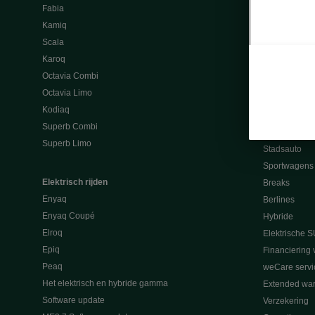
Fabia
Een wagen k
Kamiq
EasyLease
Scala
Promo voor p
Karoq
Een wagen co
Octavia Combi
Tweedehand
Octavia Limo
Škoda 4X4
Kodiaq
SUV en Cros
Superb Combi
Gezinswagen
Superb Limo
Stadsauto
Sportwagens
Elektrisch rijden
Breaks
Enyaq
Berlines
Enyaq Coupé
Hybride
Elroq
Elektrische S
Epiq
Financiering 
Peaq
weCare servi
Het elektrisch en hybride gamma
Extended war
Software update
Verzekering