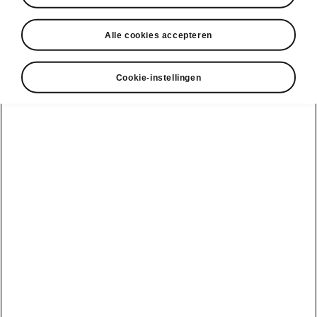
Alle cookies accepteren
Onze D'Ieteren
Shop en
Energy-
accessoires
laadoplossing
Bekijk alle
Stel je wagen
Laatste nieuws
Cookie-instellingen
samen
wagens
Tips & Tricks
over Škoda
Škoda-gamma
Peaq
Service &
Sponsoring
Onderhoud
Epiq
De geschiedenis
Batterij &
van Škoda
Veiligheid
Enyaq
Service &
Škoda-merkvisie
naverkoop
FAQ
Enyaq Coupé
Elektromobiliteit
Simply Clever
Technische
Elroq
controle
Duurzaamheid
Fabia
Werken bij
10 weetjes over
Škoda
Een wagen
Škoda
Kamiq
kopen
Levering van je
WeLoveCycling
nieuwe Škoda
Scala
EasyLease
Werken bij
Informatie over
Karoq
Promo voor
Škoda
batterijen
professionelen
Octavia Combi
Partner en
Recyclage
Een wagen
independent
configureren
Octavia Limo