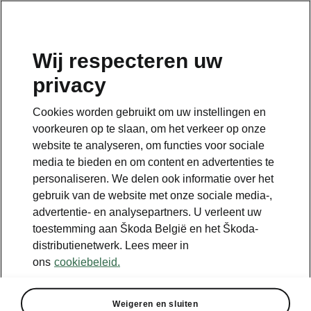
NL
Wij respecteren uw
DISCLAIMERS
privacy
Cookies worden gebruikt om uw instellingen en
voorkeuren op te slaan, om het verkeer op onze
website te analyseren, om functies voor sociale
media te bieden en om content en advertenties te
Bekijk ook
personaliseren. We delen ook informatie over het
Onze verdelers
gebruik van de website met onze sociale media-,
advertentie- en analysepartners. U verleent uw
Car Configurator
toestemming aan Škoda België en het Škoda-
distributienetwerk. Lees meer in
Ontdek onze aanbiedingen
ons
cookiebeleid.
Een proefrit aanvragen
Weigeren en sluiten