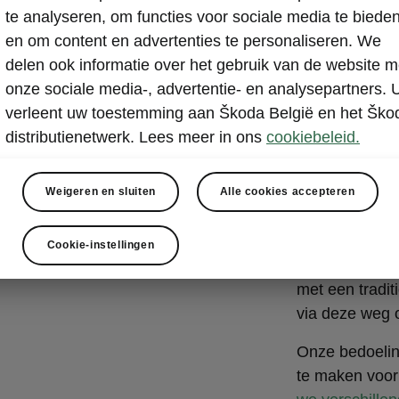
te analyseren, om functies voor sociale media te biede
zijn conventio
en om content en advertenties te personaliseren. We
gebruikskosten
delen ook informatie over het gebruik van de website m
Ook al werd er
onze sociale media-, advertentie- en analysepartners. 
vooruitgang ge
verleent uw toestemming aan Škoda België en het Ško
van een elektri
distributienetwerk. Lees meer in ons
cookiebeleid.
naarmate elekt
prijs van de ba
Weigeren en sluiten
Alle cookies accepteren
elektrische au
Intussen zijn
Cookie-instellingen
elektrische wa
met een tradit
via deze weg o
Onze bedoeling
te maken voor