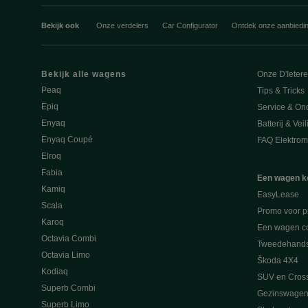
Bekijk ook
Onze verdelers
Car Configurator
Ontdek onze aanbiedi
Bekijk alle wagens
Onze D'Ieter
Peaq
Tips & Tricks
Epiq
Service & On
Enyaq
Batterij & Vei
Enyaq Coupé
FAQ Elektromo
Elroq
Fabia
Een wagen k
Kamiq
EasyLease
Scala
Promo voor p
Karoq
Een wagen co
Octavia Combi
Tweedehand
Octavia Limo
Škoda 4X4
Kodiaq
SUV en Cros
Superb Combi
Gezinswagen
Superb Limo