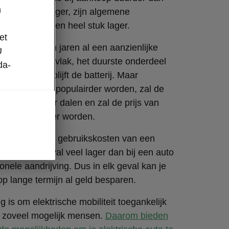
n
nele tegenhanger, zijn algemene
 liggen ook een heel stuk lager.
et
 de afgelopen jaren al een aanzienlijke
U
boekt op dat vlak, het duurste onderdeel
da-
sche wagen blijft de batterij. Maar
rische auto's populairder worden, zal de
tterijen verder dalen en zal de prijs van
to's voordeliger worden.
 de gemiddelde gebruikskosten van een
gen in elk geval veel lager dan bij een auto
ionele aandrijving. Dus in elk geval kan je
p lange termijn al geld besparen.
 is om elektrische mobiliteit toegankelijk
 zoveel mogelijk mensen.
Daarom bieden