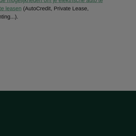
de mogelijkheden om je elektrische auto te
 te leasen
(AutoCredit, Private Lease,
ing...).