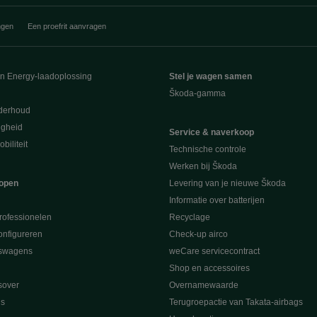
ngen
Een proefrit aanvragen
en Energy-laadoplossing
Stel je wagen samen
Škoda-gamma
derhoud
ligheid
Service & naverkoop
biliteit
Technische controle
Werken bij Škoda
open
Levering van je nieuwe Škoda
Informatie over batterijen
rofessionelen
Recyclage
nfigureren
Check-up airco
swagens
weCare servicecontract
Shop en accessoires
sover
Overnamewaarde
s
Terugroepactie van Takata-airbags