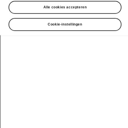
Alle cookies accepteren
Cookie-instellingen
De tweede generatie van de
grote Škoda-SUV heeft een
krachtig uiterlijk, innovatieve
nieuwe functies en nog meer
ruimte
Het exterieur introduceert de
eerste elementen van de
nieuwe Modern Solid-
designtaal en bevat nieuwe
technologieën zoals TOP-
ledmatrixkoplampen
Het nieuwe interieurconcept