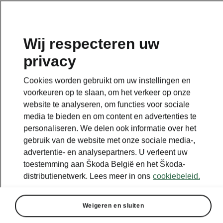
NL
Wij respecteren uw
privacy
Cookies worden gebruikt om uw instellingen en
voorkeuren op te slaan, om het verkeer op onze
website te analyseren, om functies voor sociale
media te bieden en om content en advertenties te
personaliseren. We delen ook informatie over het
gebruik van de website met onze sociale media-,
advertentie- en analysepartners. U verleent uw
toestemming aan Škoda België en het Škoda-
distributienetwerk. Lees meer in ons
cookiebeleid.
De nieuwe Kodiaq: ruimer,
functioneler en duurzamer
Weigeren en sluiten
2023-10-04T13:27:09.422+00:00