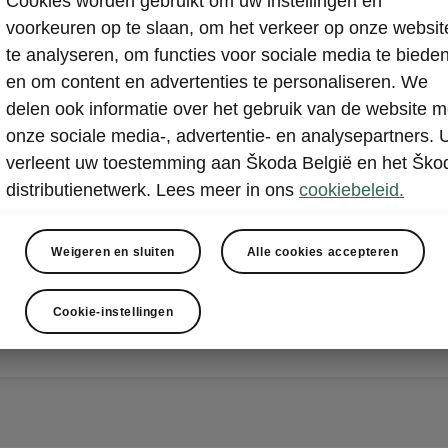
Cookies worden gebruikt om uw instellingen en
voorkeuren op te slaan, om het verkeer op onze websit
te analyseren, om functies voor sociale media te biede
den.
en om content en advertenties te personaliseren. We
delen ook informatie over het gebruik van de website m
onze sociale media-, advertentie- en analysepartners. 
verleent uw toestemming aan Škoda België en het Ško
distributienetwerk. Lees meer in ons
cookiebeleid.
iteit is gegarandeerd! Als uw voertuig langer dan 24
liseerd is, kunt u over een vervangwagen beschikk
Weigeren en sluiten
Alle cookies accepteren
specifieke behoeften kunt u op korte termijn zelfs o
ertuig beschikken.
Cookie-instellingen