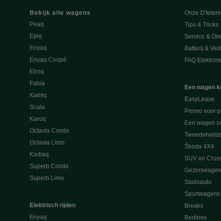
Bekijk alle wagens
Onze D'Ieter
Peaq
Tips & Tricks
Epiq
Service & On
Enyaq
Batterij & Vei
Enyaq Coupé
FAQ Elektromo
Elroq
Fabia
Een wagen k
Kamiq
EasyLease
Scala
Promo voor p
Karoq
Een wagen co
Octavia Combi
Tweedehand
Octavia Limo
Škoda 4X4
Kodiaq
SUV en Cros
Superb Combi
Gezinswagen
Superb Limo
Stadsauto
Sportwagens
Elektrisch rijden
Breaks
Enyaq
Berlines