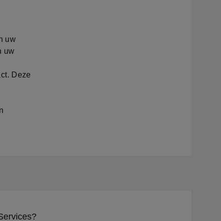
in uw
n uw
act. Deze
n
Services?