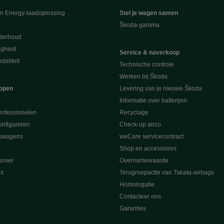
en Energy-laadoplossing
Stel je wagen samen
Škoda-gamma
derhoud
ligheid
Service & naverkoop
biliteit
Technische controle
Werken bij Škoda
open
Levering van je nieuwe Škoda
Informatie over batterijen
rofessionelen
Recyclage
nfigureren
Check-up airco
swagens
weCare servicecontract
Shop en accessoires
sover
Overnamewaarde
s
Terugroepactie van Takata-airbags
Homologatie
Contacteer ons
Garanties