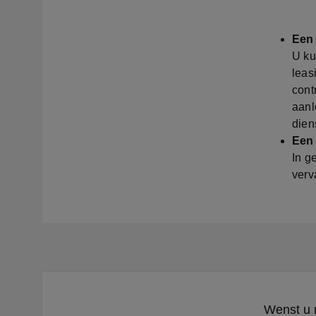
Een 
U ku
leas
cont
aanl
dien
Een
In g
verv
Wenst u 