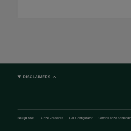
DISCLAIMERS
Bekijk ook
Onze verdelers
Car Configurator
Ontdek onze aanbiedi