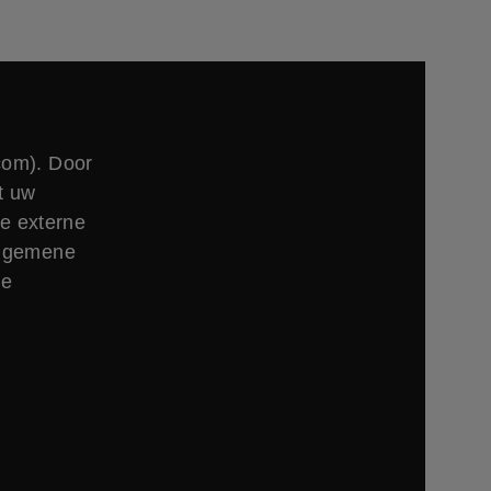
com). Door
t uw
e externe
algemene
ze