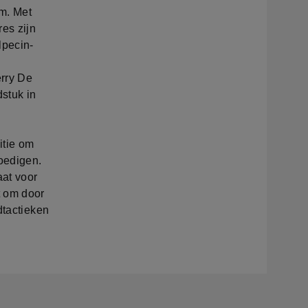
am. Met
es zijn
lpecin-
erry De
stuk in
itie om
moedigen.
at voor
t om door
dtactieken