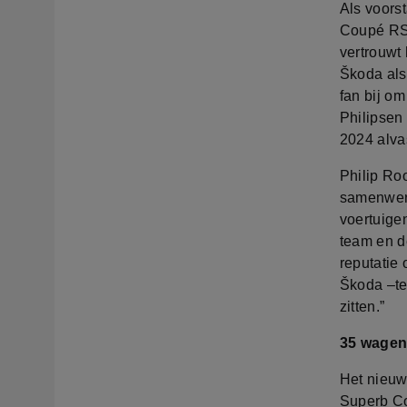
Als voors
Coupé RS, 
vertrouwt
Škoda als 
fan bij o
Philipsen
2024 alva
Philip Ro
samenwerk
voertuigen
team en d
reputatie
Škoda –te
zitten.”
35 wage
Het nieuw
Superb Co