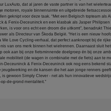
r LuxAuto, dat al jaren de vaste partner is van het wielerte
ge motoren, royale binnenruimte en uitgebreide fietsaccessoir
llen geknipt voor deze taak. “Met een Belgisch topteam als A
k & Fenix-Deceuninck en een klasbak als Jasper Philipsen
en, is voor ons echt een droom die uitkomt”, benadrukt Thi
wer als Directeur van Škoda België. “Het is een nieuw hoofd
 We Love Cycling-verhaal, dat perfect aanknoopt bij de rijke
nis van ons merk binnen het wielrennen. Daarnaast sluit het
ip ook aan bij onze fietsminnende doelgroep én bij onze amb
ale mobiliteit (de wagen in combinatie met de fiets) aan te 
in-Deceuninck & Fenix-Deceuninck ook nog eens bekend sta
e jeugdwerking en de kansen die het aan jonge renners geef
, is gewoon Simply Clever - net als hun innovatieve wedstrij
op-de-grond mentaliteit.”