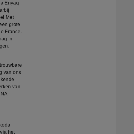
oda Enyaq
arbij
eel Met
 een grote
de France.
mag in
gen.
etrouwbare
ng van ons
ekende
erken van
 DNA
Škoda
via het