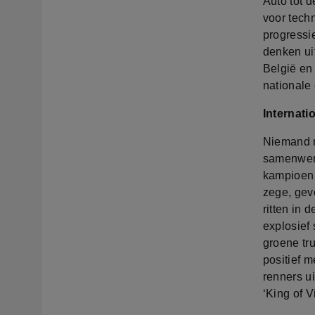
Auto tot 
voor tech
progressi
denken ui
België en
nationale 
Internati
Niemand m
samenwerk
kampioen t
zege, gevo
ritten in 
explosief 
groene tr
positief 
renners ui
‘King of V