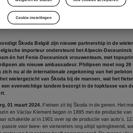
Cookie-instellingen
 kondigt Škoda België zijn nieuwe partnership in de wiele
Belgische importeur ondersteunt het Alpecin-Deceuninck
am én het Fenix-Deceuninck vrouwenteam, met topsprin
hilipsen als nieuwe ambassadeur. Philipsen moet nog 26
zich nu al de internationale zegekoning van het peloto
 het wielergezicht van Škoda bij de mannen, wat het fiet
 een evenwichtige tandem bezorgt in de topklasse van d
rt.
rg, 01 maart 2024.
Fietsen zit bij Škoda in de genen. Het m
urin en Václav Klement begon in 1895 met de productie van 
aar schakelde al in 1901 over op de productie van auto’s. 12
ie passie voor twee- en vierwielers nog altijd springlevend, 