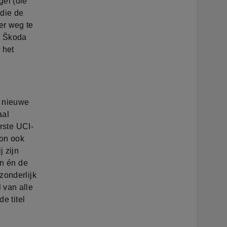
gel (die
(die de
er weg te
n Škoda
 het
e nieuwe
aal
erste UCI-
won ook
j zijn
en én de
zonderlijk
 van alle
e titel