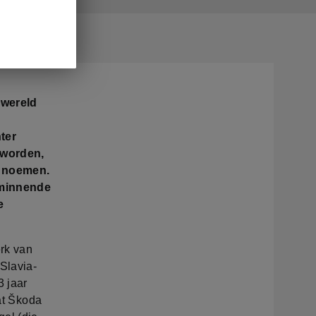
rwereld
ter
 worden,
n noemen.
sminnende
e
erk van
Slavia-
3 jaar
wat Škoda