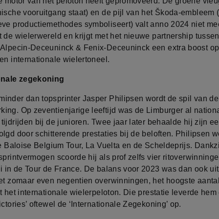
de motor van het peloton heeft gepromoveerd. De groene vleu
nische vooruitgang staat) en de pijl van het Škoda-embleem 
eve productiemethodes symboliseert) valt anno 2024 niet me
t de wielerwereld en krijgt met het nieuwe partnership tusse
 Alpecin-Deceuninck & Fenix-Deceuninck een extra boost op
en internationale wielertoneel.
onale zegekoning
inder dan topsprinter Jasper Philipsen wordt de spil van d
ing. Op zeventienjarige leeftijd was de Limburger al nation
ijdrijden bij de junioren. Twee jaar later behaalde hij zijn e
lgd door schitterende prestaties bij de beloften. Philipsen 
de Baloise Belgium Tour, La Vuelta en de Scheldeprijs. Dankzi
sprintvermogen scoorde hij als prof zelfs vier ritoverwinning
ui in de Tour de France. De balans voor 2023 was dan ook uit
met zomaar even negentien overwinningen, het hoogste aantal
t het internationale wielerpeloton. Die prestatie leverde hem d
ictories’ oftewel de ‘Internationale Zegekoning’ op.