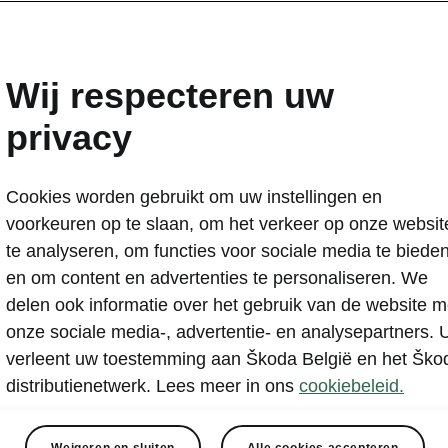
Škoda partner van Jasper
& Alpecin-Deceuninck
Wij respecteren uw
2024-03-01T17:17:17.046+00:00
privacy
Profwielrenner Jasper Philipsen mag zich vo
Škoda België noemen.
Cookies worden gebruikt om uw instellingen en
Het nieuwe partnership ondersteunt zowel het
voorkeuren op te slaan, om het verkeer op onze websit
mannenteam als het Fenix-Deceuninck vrouwe
te analyseren, om functies voor sociale media te biede
Škoda België stelt hiervoor 2 jaar lang 35 ruim
en om content en advertenties te personaliseren. We
beschikking van de wielerteams.
delen ook informatie over het gebruik van de website m
Jasper Philipsen kiest er bewust voor om emiss
onze sociale media-, advertentie- en analysepartners. 
sportieve Enyaq Coupé RS.
verleent uw toestemming aan Škoda België en het Ško
Met deze samenwerking breekt er voor Škoda 
distributienetwerk. Lees meer in ons
cookiebeleid.
hoofdstuk aan in het gesmaakte We Love Cycli
Weigeren en sluiten
Alle cookies accepteren