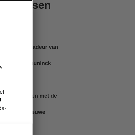
 Philipsen
ortaan ambassadeur van
 Alpecin-Deceuninck
e
nteam.
n
e wagens ter
et
ievrij te rijden met de
U
da-
België een nieuwe
ng-verhaal.