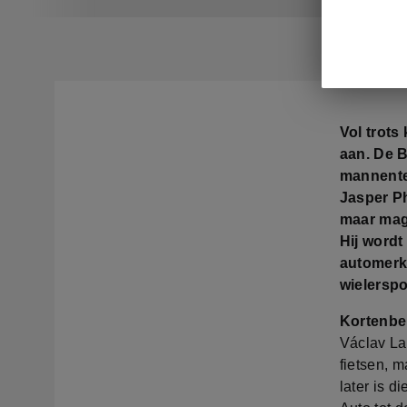
Vol trots
aan. De 
mannente
Jasper P
maar mag 
Hij wordt
automerk
wielerspo
Kortenbe
Václav La
fietsen, m
later is d