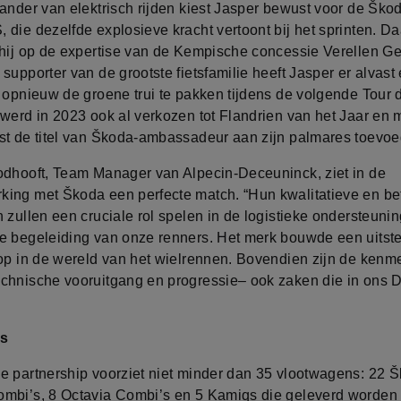
tander van elektrisch rijden kiest Jasper bewust voor de Šk
die dezelfde explosieve kracht vertoont bij het sprinten. Da
 hij op de expertise van de Kempische concessie Verellen G
supporter van de grootste fietsfamilie heeft Jasper er alvast
m opnieuw de groene trui te pakken tijdens de volgende Tour 
 werd in 2023 ook al verkozen tot Flandrien van het Jaar en 
st de titel van Škoda-ambassadeur aan zijn palmares toevoe
odhooft, Team Manager van Alpecin-Deceuninck, ziet in de
ing met Škoda een perfecte match. “Hun kwalitatieve en b
 zullen een cruciale rol spelen in de logistieke ondersteuni
e begeleiding van onze renners. Het merk bouwde een uitst
 op in de wereld van het wielrennen. Bovendien zijn de kenm
chnische vooruitgang en progressie– ook zaken die in ons
ns
e partnership voorziet niet minder dan 35 vlootwagens: 22 
mbi’s, 8 Octavia Combi’s en 5 Kamiqs die geleverd worden 