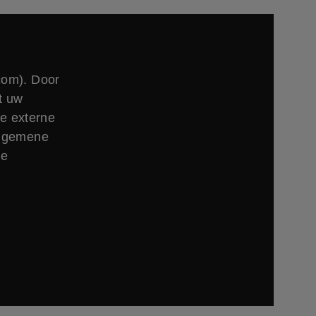
com). Door
t uw
e externe
algemene
ze