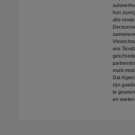
autoverhuu
hun zuini
alle mode
Deceuninc
samenwerk
Vleeschou
ons Škoda
geschiede
partnersh
multi-mod
Dat Alpec
zijn goed
te groeien
en voeten-