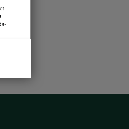
et
U
da-