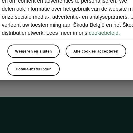
en om content en advertenties te personaliseren. We
otainment 13" Plus
delen ook informatie over het gebruik van de website m
onze sociale media-, advertentie- en analysepartners. 
verleent uw toestemming aan Škoda België en het Ško
fotainmentscherm
distributienetwerk. Lees meer in ons
cookiebeleid.
ie
reiniger
pdisplay
Weigeren en sluiten
Alle cookies accepteren
Cookie-instellingen