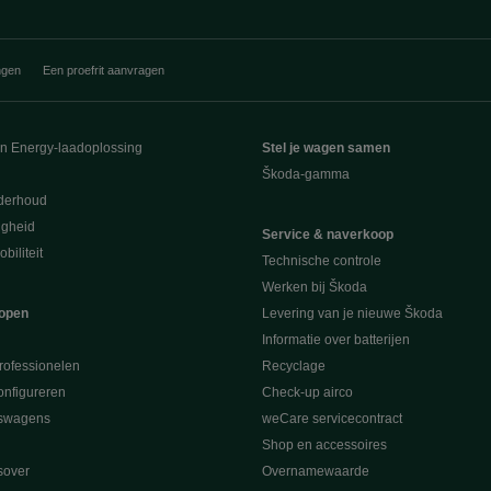
ngen
Een proefrit aanvragen
en Energy-laadoplossing
Stel je wagen samen
Škoda-gamma
derhoud
ligheid
Service & naverkoop
biliteit
Technische controle
Werken bij Škoda
open
Levering van je nieuwe Škoda
Informatie over batterijen
rofessionelen
Recyclage
nfigureren
Check-up airco
swagens
weCare servicecontract
Shop en accessoires
sover
Overnamewaarde