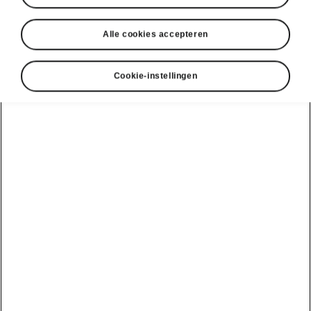
Alle cookies accepteren
Cookie-instellingen
Škoda Scala slimme details
Houders in de voordeuren
voor flessen van 1,5 liter
Een van de vele ingenieuze flessenhouders
kreeg een weldoordachte plaats in de
voordeuren en biedt
plaats aan een 1,5-