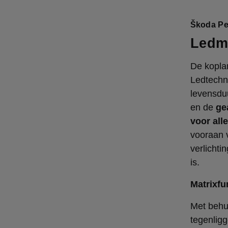
Škoda Pe
Ledm
De kopla
Ledtechn
levensduu
en de
ge
voor al
vooraan 
verlichti
is.
Matrixfu
Met behul
tegenligg