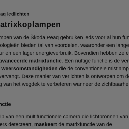
aq ledlichten
atrixkoplampen
mpen van de Škoda Peaq gebruiken leds voor al hun fun
ologieën bieden tal van voordelen, waaronder een lange
r en een lager energieverbruik. Bovendien hebben ze een
avanceerde matrixfunctie
. Een nuttige functie is de
ver
le weersomstandigheden
die de conventionele mistlam
vervangt. Deze manier van verlichten is ontworpen om d
ng van het wegdek te verbeteren wanneer de zichtbaarhei
nctie
p van een multifunctionele camera die lichtbronnen van
ers detecteert,
maskeert
de matrixfunctie van de