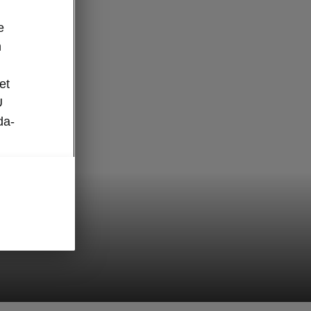
e
n
et
U
da-