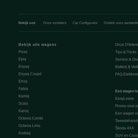
Bekijk ook
Onze verdelers
Car Configurator
Ontdek onze aanbiedi
Bekijk alle wagens
Onze D'Ieter
Peaq
Tips & Tricks
Epiq
Service & On
Enyaq
Batterij & Vei
Enyaq Coupé
FAQ Elektromo
Elroq
Fabia
Een wagen k
Kamiq
EasyLease
Scala
Promo voor p
Karoq
Een wagen co
Octavia Combi
Tweedehand
Octavia Limo
Škoda 4X4
Kodiaq
SUV en Cros