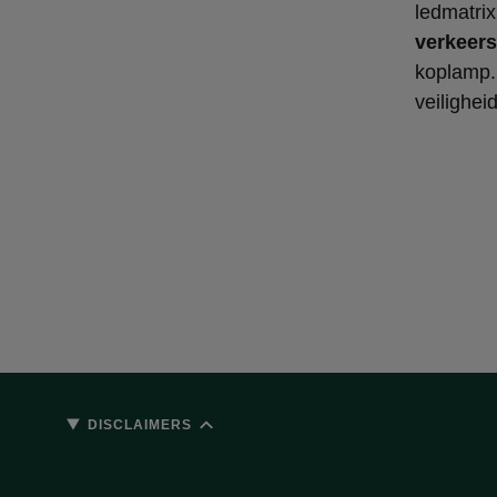
ledmatri
verkeer
koplamp. 
veiligheid
DISCLAIMERS