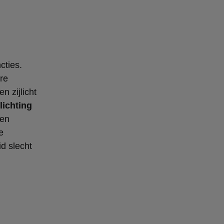
cties.
re
 zijlicht
lichting
pen
e
d slecht