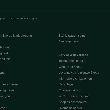
ngen
Een proefrit aanvragen
en Energy-laadoplossing
Stel je wagen samen
Škoda-gamma
derhoud
ligheid
Service & naverkoop
biliteit
Technische controle
Werken bij Škoda
open
Levering van je nieuwe Škoda
Informatie over batterijen
rofessionelen
Recyclage
nfigureren
Check-up airco
swagens
weCare servicecontract
Shop en accessoires
sover
Overnamewaarde