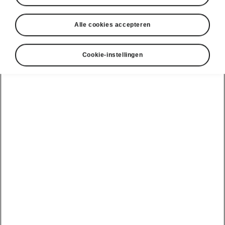
Alle cookies accepteren
Cookie-instellingen
Škoda Peaq gemakkelijk parkeren
Intelligent Park Assist
Met Intelligent Park Assist kan de bestuurder de
wagen parkeren in een rij
parallel
of
dwars
geparkeerde
voertuigen. En ook
wegrijden uit
een dergelijke parkeerplaats
. Het systeem
regelt automatisch het sturen, het remmen en