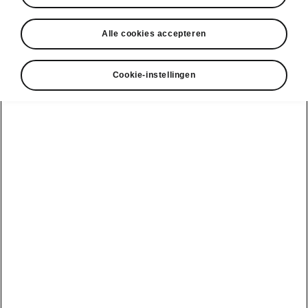
• Verwarmbaar stuurwiel
• Voorruitverwarming
Alle cookies accepteren
Cookie-instellingen
DISCLAIMERS
Bekijk ook
Onze verdelers
Car Configurator