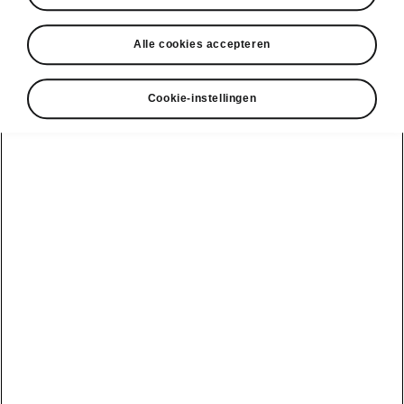
DISCLAIMERS
Alle cookies accepteren
Cookie-instellingen
Bekijk ook
Onze verdelers
Car Configurator
Ontdek onze aanbiedingen
Een proefrit aanvragen
Onze D'Ieteren
Shop en