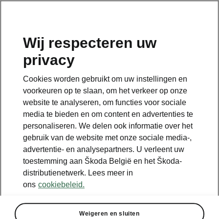
NL
Wij respecteren uw
privacy
Cookies worden gebruikt om uw instellingen en
Something went wrong.
voorkeuren op te slaan, om het verkeer op onze
website te analyseren, om functies voor sociale
media te bieden en om content en advertenties te
There was an error. We are working hard to resolve it.
personaliseren. We delen ook informatie over het
Try again later.
gebruik van de website met onze sociale media-,
advertentie- en analysepartners. U verleent uw
Try again
toestemming aan Škoda België en het Škoda-
distributienetwerk. Lees meer in
ons
cookiebeleid.
Weigeren en sluiten