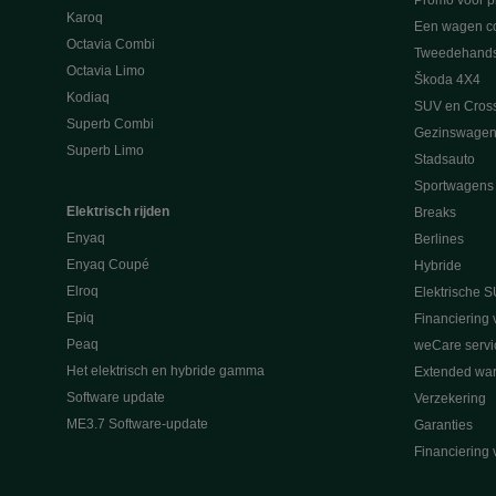
Promo voor p
Karoq
Een wagen co
Octavia Combi
Tweedehand
Octavia Limo
Škoda 4X4
Kodiaq
SUV en Cros
Superb Combi
Gezinswagen
Superb Limo
Stadsauto
Sportwagens
Elektrisch rijden
Breaks
Enyaq
Berlines
Enyaq Coupé
Hybride
Elroq
Elektrische S
Epiq
Financiering 
Peaq
weCare servi
Het elektrisch en hybride gamma
Extended war
Software update
Verzekering
ME3.7 Software-update
Garanties
Financiering 