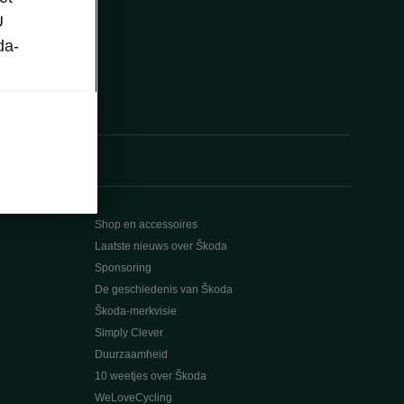
U
da-
Shop en accessoires
Laatste nieuws over Škoda
Sponsoring
De geschiedenis van Škoda
Škoda-merkvisie
Simply Clever
Duurzaamheid
10 weetjes over Škoda
WeLoveCycling