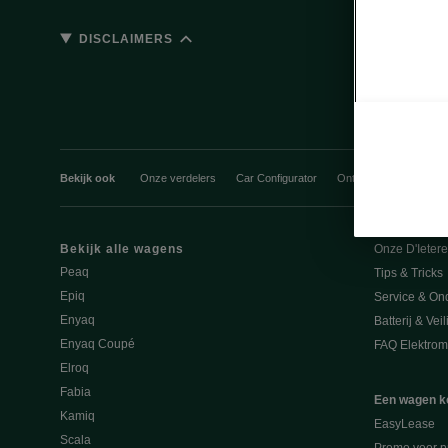
DISCLAIMERS
Bekijk ook
Onze verdelers
Car Configurator
Ontdek onze aanbiedi
Bekijk alle wagens
Onze D'Ieter
Peaq
Tips & Tricks
Epiq
Service & On
Enyaq
Batterij & Vei
Enyaq Coupé
FAQ Elektromo
Elroq
Fabia
Een wagen k
Kamiq
EasyLease
Scala