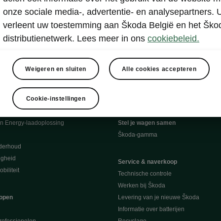
onze sociale media-, advertentie- en analysepartners. 
verleent uw toestemming aan Škoda België en het Ško
distributienetwerk. Lees meer in ons
cookiebeleid.
Weigeren en sluiten
Alle cookies accepteren
ngen
Een proefrit aanvragen
Cookie-instellingen
en Energy-laadoplossing
Stel je wagen samen
Škoda-gamma
derhoud
ligheid
Service & naverkoop
biliteit
Technische controle
Werken bij Škoda
open
Levering van je nieuwe Škoda
Informatie over batterijen