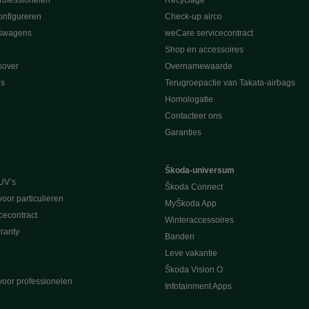
rofessionelen
Recyclage
nfigureren
Check-up airco
swagens
weCare servicecontract
Shop en accessoires
sover
Overnamewaarde
s
Terugroepactie van Takata-airbags
Homologatie
Contacteer ons
Garanties
Škoda-universum
UV’s
Škoda Connect
voor particulieren
MyŠkoda App
cecontract
Winteraccessoires
ranty
Banden
Leve vakantie
Škoda Vision O
voor professionelen
Infotainment Apps