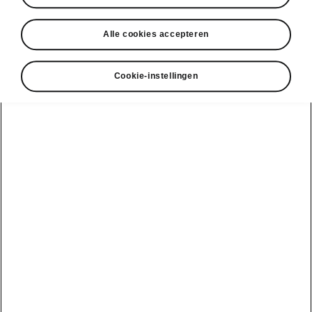
DISCLAIMERS
Alle cookies accepteren
Cookie-instellingen
Bekijk ook
Onze verdelers
Car Configurator
Ontdek onze aanbiedingen
Een proefrit aanvragen
Onze D'Ieteren
Shop en