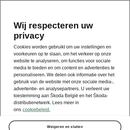
NL
Wij respecteren uw
privacy
Cookies worden gebruikt om uw instellingen en
Something went wrong.
voorkeuren op te slaan, om het verkeer op onze
website te analyseren, om functies voor sociale
media te bieden en om content en advertenties te
There was an error. We are working hard to resolve it.
personaliseren. We delen ook informatie over het
Try again later.
gebruik van de website met onze sociale media-,
advertentie- en analysepartners. U verleent uw
Try again
toestemming aan Škoda België en het Škoda-
distributienetwerk. Lees meer in
ons
cookiebeleid.
Weigeren en sluiten