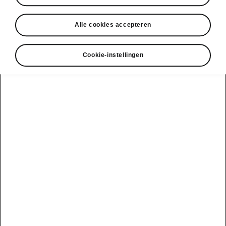
DISCLAIMERS
Alle cookies accepteren
Cookie-instellingen
Bekijk ook
Onze verdelers
Car Configurator
Ontdek onze aanbiedingen
Een proefrit aanvragen
Onze D'Ieteren
Shop en