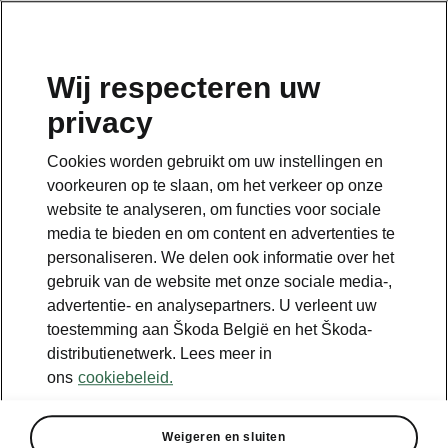
NL
Wij respecteren uw
privacy
Cookies worden gebruikt om uw instellingen en
Something went wrong.
voorkeuren op te slaan, om het verkeer op onze
website te analyseren, om functies voor sociale
media te bieden en om content en advertenties te
There was an error. We are working hard to resolve it.
personaliseren. We delen ook informatie over het
Try again later.
gebruik van de website met onze sociale media-,
advertentie- en analysepartners. U verleent uw
Try again
toestemming aan Škoda België en het Škoda-
distributienetwerk. Lees meer in
ons
cookiebeleid.
Weigeren en sluiten