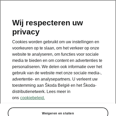
NL
Wij respecteren uw
privacy
TERUG NAAR MODELLEN
Cookies worden gebruikt om uw instellingen en
voorkeuren op te slaan, om het verkeer op onze
Superb - Handleidingen
website te analyseren, om functies voor sociale
media te bieden en om content en advertenties te
personaliseren. We delen ook informatie over het
Parameters zoeken
gebruik van de website met onze sociale media-,
advertentie- en analysepartners. U verleent uw
Productie periode
toestemming aan Škoda België en het Škoda-
2026/8
distributienetwerk. Lees meer in
ons
cookiebeleid.
Weigeren en sluiten
Markt