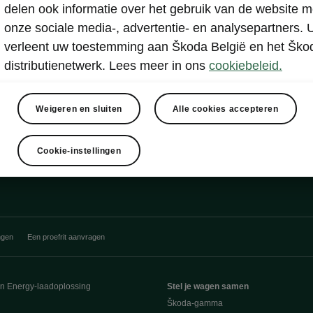
delen ook informatie over het gebruik van de website m
Weergeven
onze sociale media-, advertentie- en analysepartners. 
verleent uw toestemming aan Škoda België en het Ško
distributienetwerk. Lees meer in ons
cookiebeleid.
Weigeren en sluiten
Alle cookies accepteren
Cookie-instellingen
ngen
Een proefrit aanvragen
en Energy-laadoplossing
Stel je wagen samen
Škoda-gamma