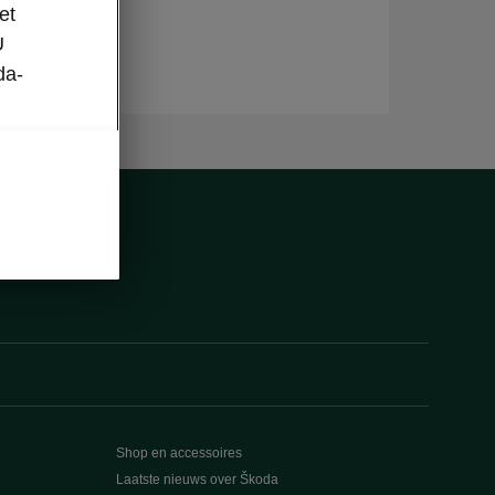
et
U
da-
Shop en accessoires
Laatste nieuws over Škoda