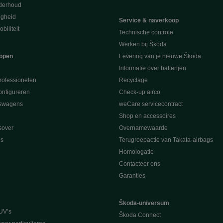
derhoud
ligheid
Service & naverkoop
biliteit
Technische controle
Werken bij Škoda
open
Levering van je nieuwe Škoda
Informatie over batterijen
rofessionelen
Recyclage
nfigureren
Check-up airco
swagens
weCare servicecontract
Shop en accessoires
sover
Overnamewaarde
s
Terugroepactie van Takata-airbags
Homologatie
Contacteer ons
Garanties
Škoda-universum
UV’s
Škoda Connect