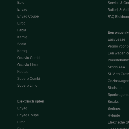
Epiq
Service & On
Enyaq
Batterij & Vei
Enyaq Coupé
FAQ Elektromo
Elroq
Fabia
Een wagen k
Kamiq
EasyLease
Scala
Promo voor p
Karoq
Een wagen co
Octavia Combi
Tweedehand
Octavia Limo
Škoda 4X4
Kodiaq
SUV en Cros
Superb Combi
Gezinswagen
Superb Limo
Stadsauto
Sportwagens
Elektrisch rijden
Breaks
Enyaq
Berlines
Enyaq Coupé
Hybride
Elroq
Elektrische S