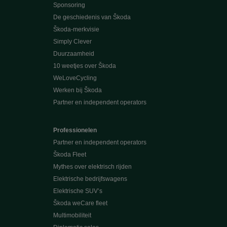
Sponsoring
De geschiedenis van Škoda
Škoda-merkvisie
Simply Clever
Duurzaamheid
10 weetjes over Škoda
WeLoveCycling
Werken bij Škoda
Partner en independent operators
Professionelen
Partner en independent operators
Škoda Fleet
Mythes over elektrisch rijden
Elektrische bedrijfswagens
Elektrische SUV’s
Škoda weCare fleet
Multimobiliteit