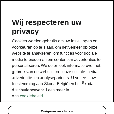
NL
Wij respecteren uw
privacy
TERUG NAAR MODELLEN
Cookies worden gebruikt om uw instellingen en
voorkeuren op te slaan, om het verkeer op onze
Kamiq - Handleidingen
website te analyseren, om functies voor sociale
media te bieden en om content en advertenties te
personaliseren. We delen ook informatie over het
Parameters zoeken
gebruik van de website met onze sociale media-,
advertentie- en analysepartners. U verleent uw
Productie periode
toestemming aan Škoda België en het Škoda-
2026/8
distributienetwerk. Lees meer in
ons
cookiebeleid.
Markt
Overige
Weigeren en sluiten