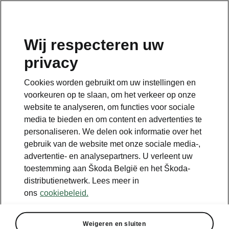
NL
Wij respecteren uw
privacy
Cookies worden gebruikt om uw instellingen en
voorkeuren op te slaan, om het verkeer op onze
website te analyseren, om functies voor sociale
media te bieden en om content en advertenties te
personaliseren. We delen ook informatie over het
gebruik van de website met onze sociale media-,
advertentie- en analysepartners. U verleent uw
toestemming aan Škoda België en het Škoda-
distributienetwerk. Lees meer in
Bereken besparingen op
ons
cookiebeleid.
je vervoer met iV
Weigeren en sluiten