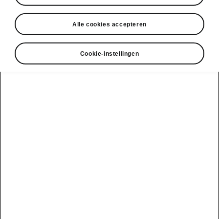
Alle cookies accepteren
Cookie-instellingen
Kies je Škoda
Kodiaq
Kodiaq iV
Rijbereik
Batterij
1.5 TSI iV
Je huidige gebruik
Jaarlijks aantal km