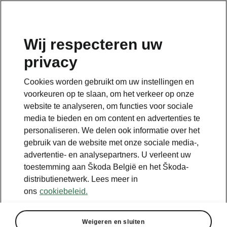
NL
Wij respecteren uw
privacy
Cookies worden gebruikt om uw instellingen en
voorkeuren op te slaan, om het verkeer op onze
website te analyseren, om functies voor sociale
media te bieden en om content en advertenties te
personaliseren. We delen ook informatie over het
gebruik van de website met onze sociale media-,
advertentie- en analysepartners. U verleent uw
toestemming aan Škoda België en het Škoda-
distributienetwerk. Lees meer in
Bereken besparingen op
ons
cookiebeleid.
je vervoer met iV
Weigeren en sluiten