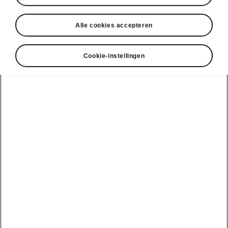
Alle cookies accepteren
Cookie-instellingen
Kies je Škoda
Enyaq
Enyaq
Rijbereik
Batterij
428 km
58 kWh
61 kWh
Je huidige gebruik
Jaarlijks aantal km