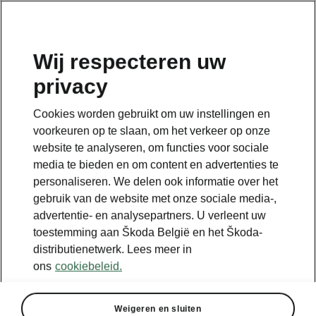
NL
Wij respecteren uw
privacy
Cookies worden gebruikt om uw instellingen en
voorkeuren op te slaan, om het verkeer op onze
website te analyseren, om functies voor sociale
media te bieden en om content en advertenties te
personaliseren. We delen ook informatie over het
gebruik van de website met onze sociale media-,
advertentie- en analysepartners. U verleent uw
toestemming aan Škoda België en het Škoda-
distributienetwerk. Lees meer in
Bereken besparingen op
ons
cookiebeleid.
je vervoer met iV
Weigeren en sluiten