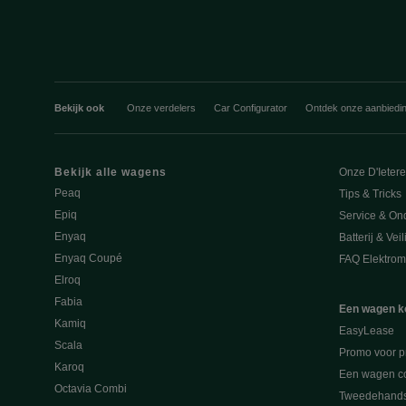
Bekijk ook
Onze verdelers
Car Configurator
Ontdek onze aanbiedi
Bekijk alle wagens
Onze D'Ieter
Peaq
Tips & Tricks
Epiq
Service & On
Enyaq
Batterij & Vei
Enyaq Coupé
FAQ Elektromo
Elroq
Fabia
Een wagen k
Kamiq
EasyLease
Scala
Promo voor p
Karoq
Een wagen co
Octavia Combi
Tweedehand