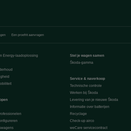
ngen
Een proefrit aanvragen
en Energy-laadoplossing
Stel je wagen samen
Škoda-gamma
derhoud
ligheid
Service & naverkoop
biliteit
Technische controle
Werken bij Škoda
open
Levering van je nieuwe Škoda
Informatie over batterijen
rofessionelen
Recyclage
nfigureren
Check-up airco
swagens
weCare servicecontract