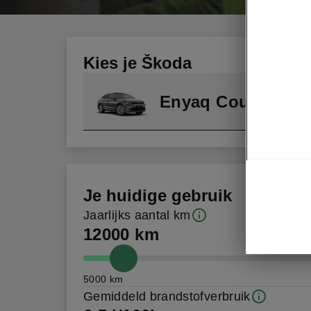
Kies je Škoda
Enyaq Coupé
Je huidige gebruik
Jaarlijks aantal km
12000 km
5000 km
Gemiddeld brandstofverbruik