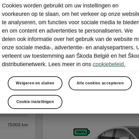
Cookies worden gebruikt om uw instellingen en
voorkeuren op te slaan, om het verkeer op onze websit
te analyseren, om functies voor sociale media te biede
en om content en advertenties te personaliseren. We
delen ook informatie over het gebruik van de website m
Enyaq C
onze sociale media-, advertentie- en analysepartners. 
82 kWh
verleent uw toestemming aan Škoda België en het Ško
distributienetwerk. Lees meer in ons
cookiebeleid.
Weigeren en sluiten
Alle cookies accepteren
Geraamde besparingen
870,00 €
Cookie-instellingen
75000 km