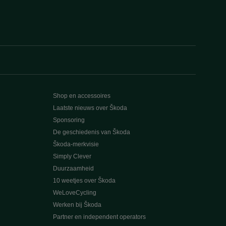
Shop en accessoires
Laatste nieuws over Škoda
Sponsoring
De geschiedenis van Škoda
Škoda-merkvisie
Simply Clever
Duurzaamheid
10 weetjes over Škoda
WeLoveCycling
Werken bij Škoda
Partner en independent operators