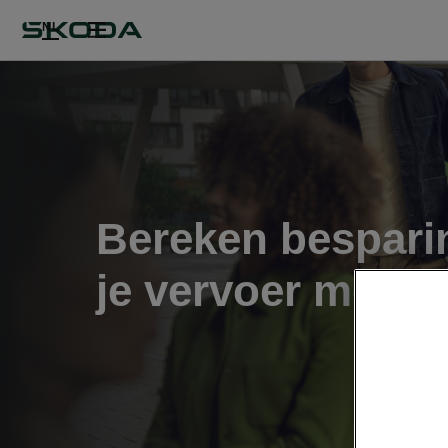
NL
Bereken bespari
je vervoer met iV