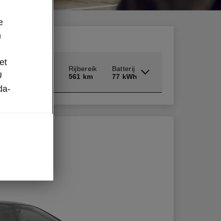
e
n
et
oupé
Rijbereik
Batterij
U
561 km
77 kWh
da-